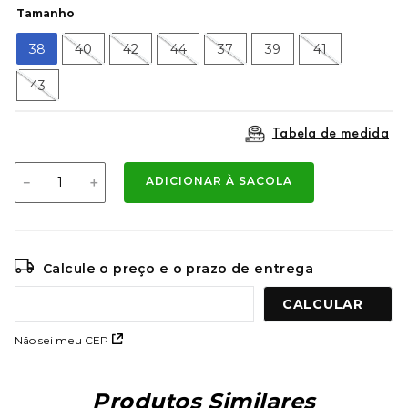
9
º
mochila oakley
Tamanho
10
º
moletom
38
40
42
44
37
39
41
43
Tabela de medida
－
＋
ADICIONAR À SACOLA
Calcule o preço e o prazo de entrega
Não sei meu CEP
Produtos Similares