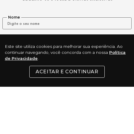
Nome
E-mail
Este site utiliza cookies para melhorar sua experiência. Ao
continuar navegando, você concorda com a nossa
Política
de Privacidade
.
ENVIAR
ACEITAR E CONTINUAR
REDES SOCIAIS
INSTITUCIONAL