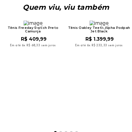
Quem viu, viu também
Tênis Freeday Switch Preto
Tênis Oakley Teeth Alpha Podpah
Camurça
Jet Black
R$
409
,
99
R$
1
.
399
,
99
Em até
6
x
R$
68
,
33
sem juros
Em até
6
x
R$
233
,
33
sem juros