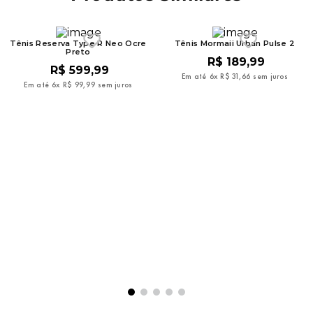
Tênis Reserva Type R Neo Ocre
Tênis Mormaii Urban Pulse 2
Preto
R$
189
,
99
R$
599
,
99
Em até
6
x
R$
31
,
66
sem juros
Em até
6
x
R$
99
,
99
sem juros