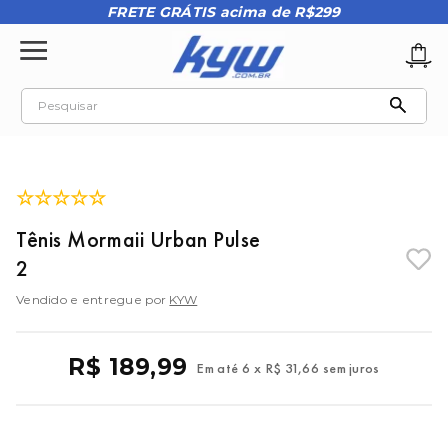
FRETE GRÁTIS acima de R$299
Pesquisar
TERMOS MAIS BUSCADOS
1
º
tênis oakley
☆
☆
☆
☆
☆
2
º
oakley
Tênis Mormaii Urban Pulse
3
º
teeth bomber 3
2
4
º
boné
Vendido e entregue por
KYW
5
º
kenner
6
º
tenis
R$
189
,
99
Em até
6
x
R$
31
,
66
sem juros
7
º
vans
8
º
regata