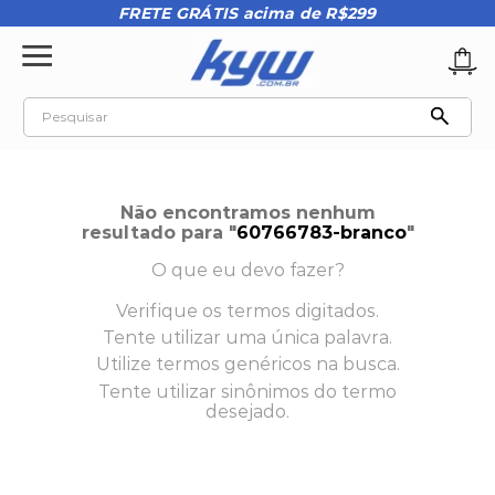
FRETE GRÁTIS acima de R$299
Pesquisar
TERMOS MAIS BUSCADOS
1
º
tênis oakley
Não encontramos nenhum
2
º
oakley
resultado para "
60766783-branco
"
3
º
teeth bomber 3
O que eu devo fazer?
4
º
boné
Verifique os termos digitados.
Tente utilizar uma única palavra.
5
º
kenner
Utilize termos genéricos na busca.
6
º
vans
Tente utilizar sinônimos do termo
desejado.
7
º
tenis
8
º
regata masculina
9
º
kenner rakka