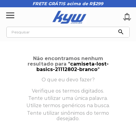
FRETE GRÁTIS acima de R$299
Pesquisar
TERMOS MAIS BUSCADOS
1
º
tênis oakley
Não encontramos nenhum
2
º
oakley
resultado para "
camiseta-lost-
basics-21112802-branco
"
3
º
teeth bomber 3
O que eu devo fazer?
4
º
kenner
Verifique os termos digitados.
5
º
boné
Tente utilizar uma única palavra.
6
º
tenis
Utilize termos genéricos na busca.
Tente utilizar sinônimos do termo
7
º
regata
desejado.
8
º
vans
9
º
bermuda