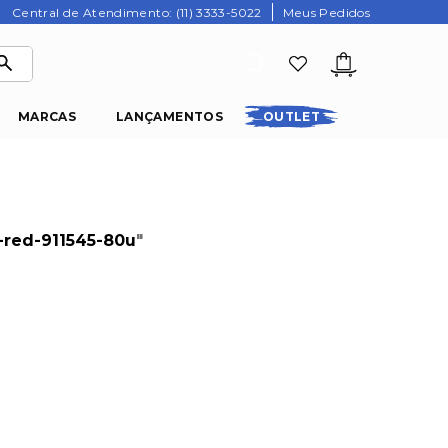
Central de Atendimento: (11) 3333-5022
Meus Pedidos
MARCAS
LANÇAMENTOS
OUTLET
-red-911545-80u
"