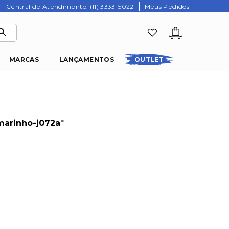
Central de Atendimento: (11) 3333-5022
Meus Pedidos
MARCAS
LANÇAMENTOS
OUTLET
arinho-j072a
"