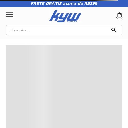
FRETE GRÁTIS acima de R$299
Pesquisar
TERMOS MAIS BUSCADOS
1
º
tênis oakley
2
º
oakley
3
º
kenner
4
º
boné
5
º
teeth bomber 3
6
º
tenis
7
º
vans
8
º
kenner rakka