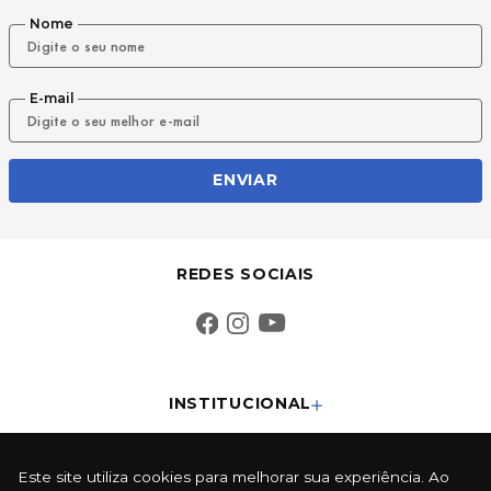
Nome
E-mail
ENVIAR
REDES SOCIAIS
INSTITUCIONAL
SUPORTE
Este site utiliza cookies para melhorar sua experiência. Ao