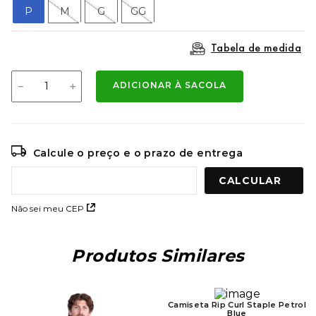
9
º
mochila oakley
P
M
G
GG
10
º
kenner rakka
Tabela de medida
－
＋
ADICIONAR À SACOLA
Calcule o preço e o prazo de entrega
Não sei meu CEP
Produtos Similares
Camiseta Rip Curl Staple Petrol
Blue