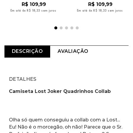
R$
109
,
99
R$
109
,
99
Em até
6
x
R$
18
,
33
sem juros
Em até
6
x
R$
18
,
33
sem juros
DESCRIÇÃO
AVALIAÇÃO
DETALHES
Camiseta Lost Joker Quadrinhos Collab
Olha só quem conseguiu a collab com a Lost... 
Eu! Não é o morcegão, oh não! Parece que o Sr. 