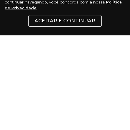
continuar navegando, você concorda com a nossa
Política
de Privacidade
.
CONTATO
ACEITAR E CONTINUAR
FORMAS DE PAGAMENTO
Cartões
Pix
Com 5% de desconto
Boleto