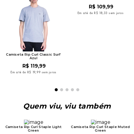
R$
109
,
99
Em até
6
x
R$
18
,
33
sem juros
Camiseta Rip Curl Classic Surf
Azul
R$
119
,
99
Em até
6
x
R$
19
,
99
sem juros
Quem viu, viu também
Camiseta Rip Curl Staple Light
Camiseta Rip Curl Staple Muted
Green
Green