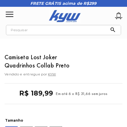
FRETE GRÁTIS acima de R$299
Pesquisar
TERMOS MAIS BUSCADOS
1
º
tênis oakley
Camiseta Lost Joker
2
º
oakley
Quadrinhos Collab Preto
3
º
teeth bomber 3
Vendido e entregue por
KYW
4
º
boné
5
º
kenner
R$
189
,
99
Em até
6
x
R$
31
,
66
sem juros
6
º
tenis
7
º
vans
8
º
regata
Tamanho