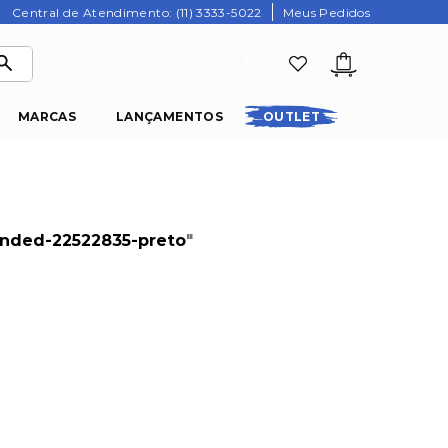
Central de Atendimento: (11) 3333-5022
Meus Pedidos
MARCAS
LANÇAMENTOS
OUTLET
nded-22522835-preto
"