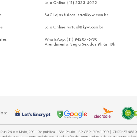
Loja Online: (11) 3333-5022
a
SAC Lojas físicas: sac@kyw.com.br
es
Loja Online: virtual@kyw.com.br
ntes
WhatsApp: (11) 94207-6780
Atendimento: Seg a Sex das 9h às 18h
dos:
Rua 24 de Maio, 200 - Republica - São Paulo - SP CEP: 01041-000 │ CNPJ: 37.486.0
ais e marcas comerciais registradas são de propriedade de seus respectivos d