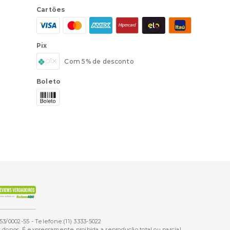
Cartões
Pix
Com 5% de desconto
Boleto
53/0002-55 - Telefone:(11) 3333-5022
onos. É expressamente proibida a reprodução total ou parcial,