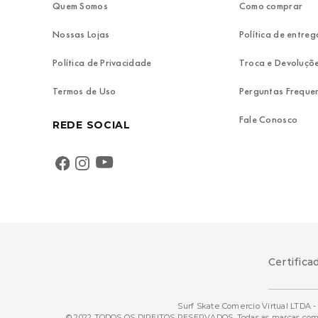
Quem Somos
Como comprar
Nossas Lojas
Política de entreg
Política de Privacidade
Troca e Devoluçõ
Termos de Uso
Perguntas Freque
Fale Conosco
REDE SOCIAL
Certifica
Surf Skate Comercio Virtual LTDA - 
© 2022 TODOS OS DIREITOS RESERVADOS. Todas as marcas comerci