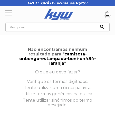
FRETE GRÁTIS acima de R$299
Pesquisar
TERMOS MAIS BUSCADOS
1
º
tênis oakley
Não encontramos nenhum
2
º
oakley
resultado para "
camiseta-
onbongo-estampada-boni-on484-
3
º
teeth bomber 3
laranja
"
4
º
boné
O que eu devo fazer?
5
º
kenner
Verifique os termos digitados.
Tente utilizar uma única palavra.
6
º
tenis
Utilize termos genéricos na busca.
7
º
vans
Tente utilizar sinônimos do termo
desejado.
8
º
regata
9
º
mochila oakley