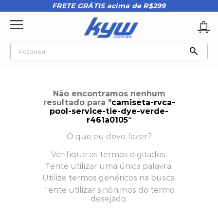
FRETE GRÁTIS acima de R$299
Pesquisar
TERMOS MAIS BUSCADOS
1
º
tênis oakley
Não encontramos nenhum
2
º
oakley
resultado para "
camiseta-rvca-
pool-service-tie-dye-verde-
3
º
teeth bomber 3
r461a0105
"
4
º
boné
O que eu devo fazer?
5
º
kenner
Verifique os termos digitados.
Tente utilizar uma única palavra.
6
º
tenis
Utilize termos genéricos na busca.
7
º
vans
Tente utilizar sinônimos do termo
desejado.
8
º
regata
9
º
mochila oakley