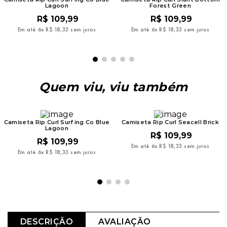
Lagoon
Forest Green
R$
109
,
99
R$
109
,
99
Em até
6
x
R$
18
,
33
sem juros
Em até
6
x
R$
18
,
33
sem juros
Quem viu, viu também
Camiseta Rip Curl Surfing Co Blue
Camiseta Rip Curl Seacell Brick
Lagoon
R$
109
,
99
R$
109
,
99
Em até
6
x
R$
18
,
33
sem juros
Em até
6
x
R$
18
,
33
sem juros
DESCRIÇÃO
AVALIAÇÃO