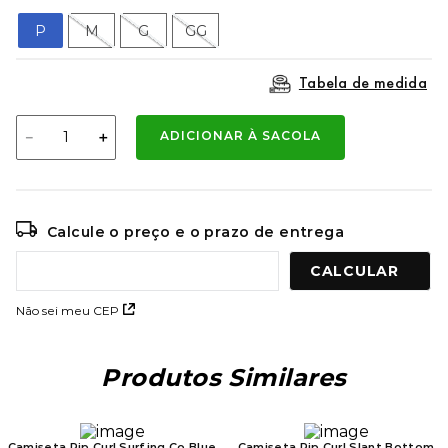
9
º
mochila oakley
P
M
G
GG
10
º
moletom
Tabela de medida
－
＋
ADICIONAR À SACOLA
Calcule o preço e o prazo de entrega
Não sei meu CEP
Produtos Similares
Camiseta Rip Curl Surfing Co Blue
Camiseta Rip Curl Slant Bottom