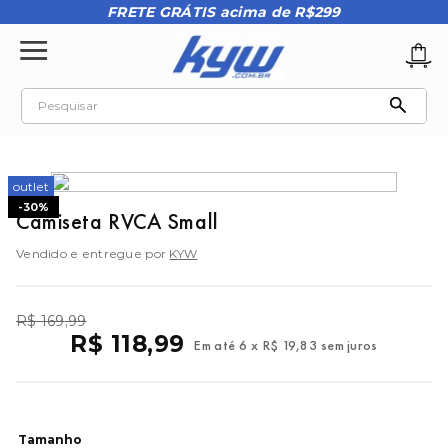
FRETE GRÁTIS acima de R$299
Pesquisar
TERMOS MAIS BUSCADOS
1
º
tênis oakley
outlet
-
30%
2
º
oakley
Camiseta RVCA Small
3
º
teeth bomber 3
Vendido e entregue por
KYW
4
º
boné
5
º
kenner
R$
169
,
99
R$
118
,
99
Em até
6
x
R$
19
,
83
sem juros
6
º
tenis
7
º
vans
8
º
regata
Tamanho