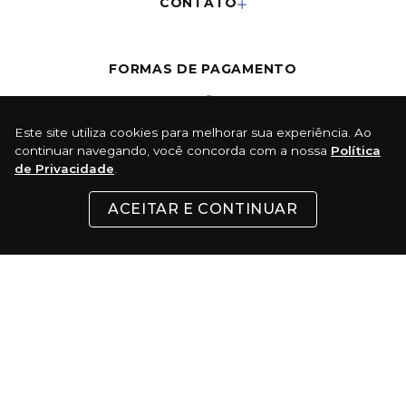
CONTATO
FORMAS DE PAGAMENTO
Cartões
Este site utiliza cookies para melhorar sua experiência. Ao
continuar navegando, você concorda com a nossa
Política
Pix
de Privacidade
.
Com 5% de desconto
ACEITAR E CONTINUAR
Boleto
Certificados: