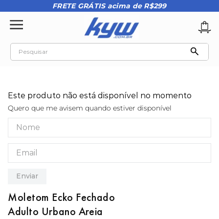
FRETE GRÁTIS acima de R$299
Pesquisar
TERMOS MAIS BUSCADOS
1
º
tênis oakley
Este produto não está disponível no momento
2
º
oakley
Quero que me avisem quando estiver disponível
3
º
teeth bomber 3
4
º
boné
5
º
kenner
6
º
vans
Enviar
7
º
tenis
Moletom Ecko Fechado
8
º
regata masculina
Adulto Urbano Areia