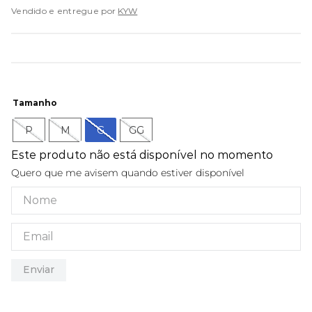
9
º
kenner rakka
Vendido e entregue por
KYW
10
º
regata
Tamanho
P
M
G
GG
Este produto não está disponível no momento
Quero que me avisem quando estiver disponível
Enviar