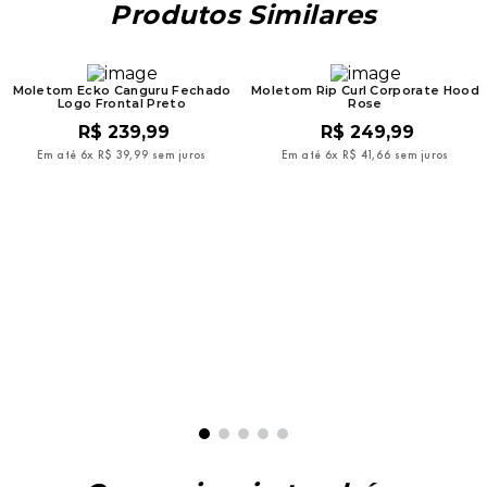
Produtos Similares
Moletom Ecko Canguru Fechado
Moletom Rip Curl Corporate Hood
Logo Frontal Preto
Rose
R$
239
,
99
R$
249
,
99
Em até
6
x
R$
39
,
99
sem juros
Em até
6
x
R$
41
,
66
sem juros