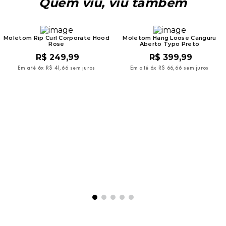
Quem viu, viu também
Moletom Rip Curl Corporate Hood
Moletom Hang Loose Canguru
Rose
Aberto Typo Preto
R$
249
,
99
R$
399
,
99
Em até
6
x
R$
41
,
66
sem juros
Em até
6
x
R$
66
,
66
sem juros