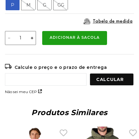
9
º
mochila oakley
P
M
G
GG
10
º
moletom
Tabela de medida
－
＋
ADICIONAR À SACOLA
Calcule o preço e o prazo de entrega
Não sei meu CEP
Produtos Similares