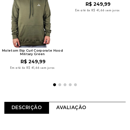
R$
249
,
99
Em até
6
x
R$
41
,
66
sem juros
Moletom Rip Curl Corporate Hood
Military Green
R$
249
,
99
Em até
6
x
R$
41
,
66
sem juros
DESCRIÇÃO
AVALIAÇÃO