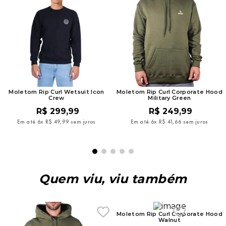
Moletom Rip Curl Wetsuit Icon
Moletom Rip Curl Corporate Hood
Crew
Military Green
R$
299
,
99
R$
249
,
99
Em até
6
x
R$
49
,
99
sem juros
Em até
6
x
R$
41
,
66
sem juros
Quem viu, viu também
Moletom Rip Curl Corporate Hood
Walnut