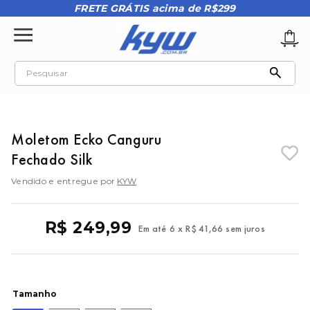
FRETE GRÁTIS acima de R$299
Pesquisar
TERMOS MAIS BUSCADOS
1
º
tênis oakley
Moletom Ecko Canguru
2
º
oakley
Fechado Silk
3
º
teeth bomber 3
Vendido e entregue por
KYW
4
º
boné
5
º
kenner
R$
249
,
99
Em até
6
x
R$
41
,
66
sem juros
6
º
tenis
7
º
vans
8
º
regata
Tamanho