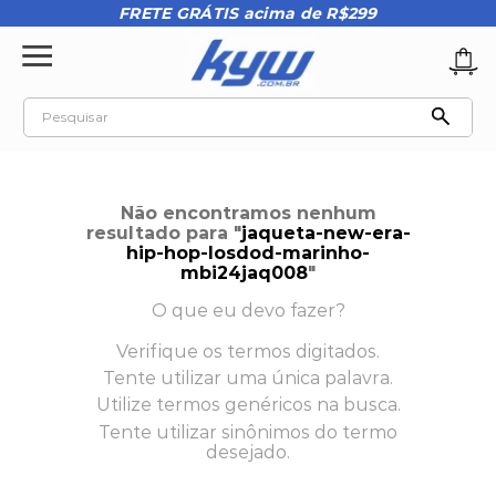
FRETE GRÁTIS acima de R$299
Pesquisar
TERMOS MAIS BUSCADOS
1
º
tênis oakley
Não encontramos nenhum
2
º
oakley
resultado para "
jaqueta-new-era-
hip-hop-losdod-marinho-
3
º
teeth bomber 3
mbi24jaq008
"
4
º
boné
O que eu devo fazer?
5
º
kenner
Verifique os termos digitados.
Tente utilizar uma única palavra.
6
º
tenis
Utilize termos genéricos na busca.
7
º
vans
Tente utilizar sinônimos do termo
desejado.
8
º
regata
9
º
mochila oakley