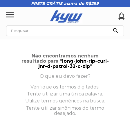
FRETE GRÁTIS acima de R$299
Pesquisar
TERMOS MAIS BUSCADOS
1
º
tênis oakley
Não encontramos nenhum
2
º
oakley
resultado para "
long-john-rip-curl-
jnr-d-patrol-32-c-zip
"
3
º
teeth bomber 3
O que eu devo fazer?
4
º
boné
Verifique os termos digitados.
5
º
kenner
Tente utilizar uma única palavra.
6
º
tenis
Utilize termos genéricos na busca.
Tente utilizar sinônimos do termo
7
º
vans
desejado.
8
º
regata
9
º
mochila oakley