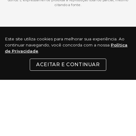
donos. É expressamente proibida a reprodução total ou parcial, mesmo
citando a fonte.
Desenvolvimento e Tecnologia
Este site utiliza cookies para melhorar sua experiência. Ao
continuar navegando, você concorda com a nossa
Política
de Privacidade
.
ACEITAR E CONTINUAR