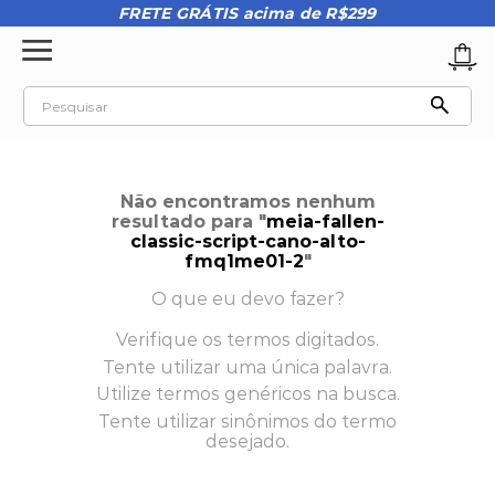
FRETE GRÁTIS acima de R$299
Pesquisar
TERMOS MAIS BUSCADOS
1
º
tênis oakley
Não encontramos nenhum
2
º
oakley
resultado para "
meia-fallen-
classic-script-cano-alto-
3
º
teeth bomber 3
fmq1me01-2
"
4
º
boné
O que eu devo fazer?
5
º
kenner
Verifique os termos digitados.
Tente utilizar uma única palavra.
6
º
tenis
Utilize termos genéricos na busca.
7
º
vans
Tente utilizar sinônimos do termo
desejado.
8
º
regata
9
º
mochila oakley