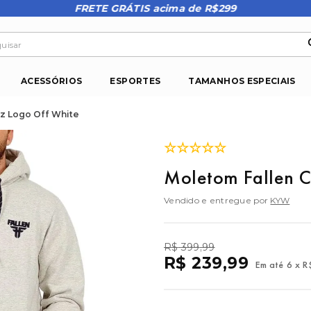
FRETE GRÁTIS acima de R$299
isar
ACESSÓRIOS
ESPORTES
TAMANHOS ESPECIAIS
z Logo Off White
☆
☆
☆
☆
☆
Moletom Fallen C
Vendido e entregue por
KYW
R$
399
,
99
R$
239
,
99
Em até
6
x
R