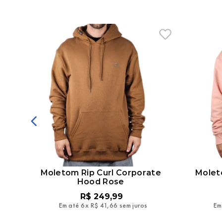
gle
Moletom Rip Curl Corporate
Molet
Hood Rose
R$
249
,
99
Em até
6
x
R$
41
,
66
sem juros
Em