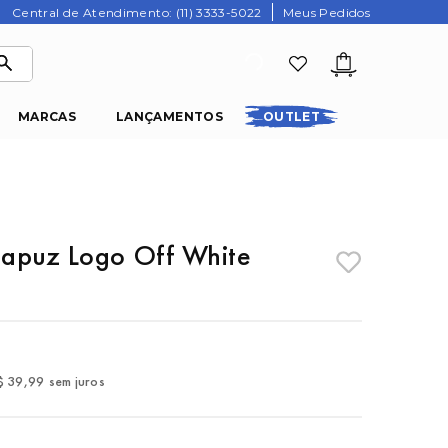
Central de Atendimento: (11) 3333-5022
Meus Pedidos
MARCAS
LANÇAMENTOS
OUTLET
apuz Logo Off White
$
39
,
99
sem juros