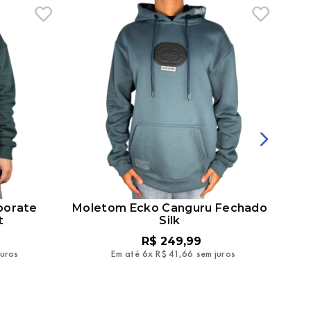
porate
Moletom Ecko Canguru Fechado
Mo
t
Silk
R$
249
,
99
juros
Em até
6
x
R$
41
,
66
sem juros