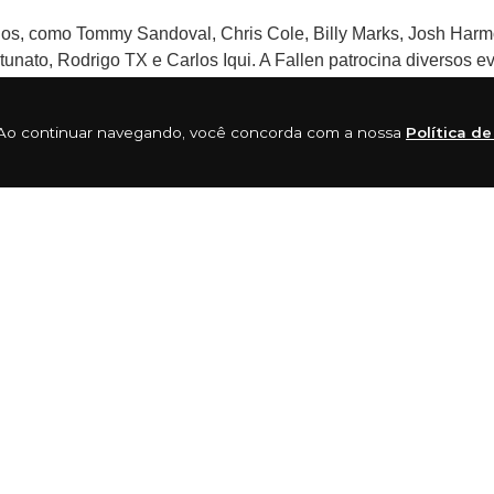
dos, como Tommy Sandoval, Chris Cole, Billy Marks, Josh Harm
tunato, Rodrigo TX e Carlos Iqui. A Fallen patrocina diversos e
ia. Ao continuar navegando, você concorda com a nossa
Política d
econhecimento no cenário do skate mundial. Ela representa o es
da.