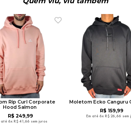
Quem viu, viu também
om Rip Curl Corporate
Moletom Ecko Canguru
Hood Salmon
R$
159
,
99
R$
249
,
99
Em até
6
x
R$
26
,
66
sem 
 até
6
x
R$
41
,
66
sem juros