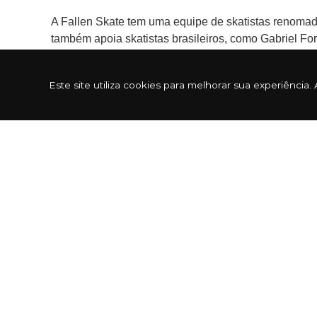
A Fallen Skate tem uma equipe de skatistas renoma
também apoia skatistas brasileiros, como Gabriel For
Road, o Tampa Pro e o Street League.
Este site utiliza cookies para melhorar sua experiênc
A marca Fallen Skate tem uma história de sucesso e r
que enfrentam desafios e obstáculos todos os dias.
A Fallen é mais do que uma marca, é um estilo de vi
Produto Original.