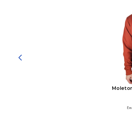
Moletom Ecko Fechado Silk
Recorte Cinza Mescla
R$
239
,
99
Em até
6
x
R$
39
,
99
sem juros
uru
Moletom
Em