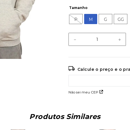
Tamanho
P
M
G
GG
－
＋
Calcule o preço e o p
Não sei meu CEP
Produtos Similares