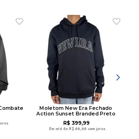
 Combate
Moletom New Era Fechado
M
Action Sunset Branded Preto
juros
R$
399
,
99
Em até
6
x
R$
66
,
66
sem juros