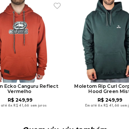
 Ecko Canguru Reflect
Moletom Rip Curl Cor
Vermelho
Hood Green Mis
R$
249
,
99
R$
249
,
99
 até
6
x
R$
41
,
66
sem juros
Em até
6
x
R$
41
,
66
sem 