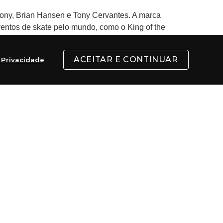
ony, Brian Hansen e Tony Cervantes. A marca 
ventos de skate pelo mundo, como o King of the 
ACEITAR E CONTINUAR
e Privacidade
.
pírito de superação e criatividade dos skatistas, 