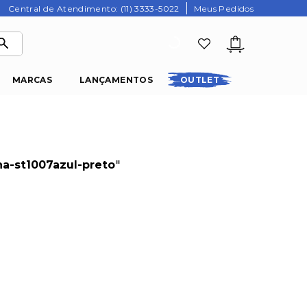
Central de Atendimento: (11) 3333-5022
Meus Pedidos
MARCAS
LANÇAMENTOS
OUTLET
ina-st1007azul-preto
"