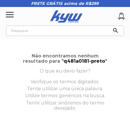
FRETE GRÁTIS acima de R$299
Pesquisar
TERMOS MAIS BUSCADOS
1
º
tênis oakley
Não encontramos nenhum
2
º
oakley
resultado para "
q481a0181-preto
"
3
º
teeth bomber 3
O que eu devo fazer?
4
º
kenner
Verifique os termos digitados.
Tente utilizar uma única palavra.
5
º
boné
Utilize termos genéricos na busca.
6
º
vans
Tente utilizar sinônimos do termo
desejado.
7
º
regata
8
º
tenis
9
º
mochila oakley