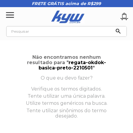
FRETE GRÁTIS acima de R$299
Pesquisar
TERMOS MAIS BUSCADOS
1
º
tênis oakley
Não encontramos nenhum
2
º
oakley
resultado para "
regata-okdok-
basica-preto-2210501
"
3
º
teeth bomber 3
O que eu devo fazer?
4
º
boné
Verifique os termos digitados.
5
º
kenner
Tente utilizar uma única palavra.
6
º
tenis
Utilize termos genéricos na busca.
Tente utilizar sinônimos do termo
7
º
vans
desejado.
8
º
regata
9
º
mochila oakley