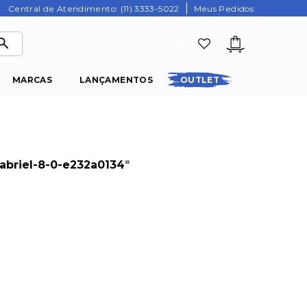
Central de Atendimento: (11) 3333-5022
Meus Pedidos
MARCAS
LANÇAMENTOS
OUTLET
briel-8-0-e232a0134
"