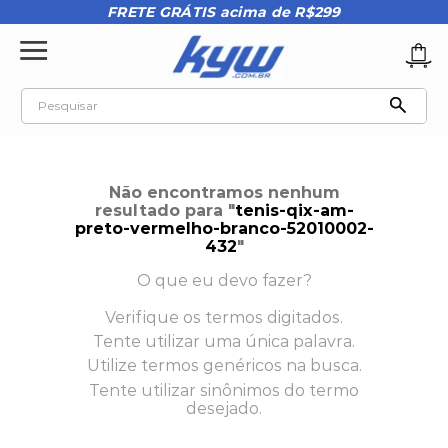
FRETE GRÁTIS acima de R$299
Pesquisar
TERMOS MAIS BUSCADOS
1
º
tênis oakley
Não encontramos nenhum
2
º
oakley
resultado para "
tenis-qix-am-
preto-vermelho-branco-52010002-
3
º
teeth bomber 3
432
"
4
º
boné
O que eu devo fazer?
5
º
kenner
Verifique os termos digitados.
Tente utilizar uma única palavra.
6
º
vans
Utilize termos genéricos na busca.
7
º
tenis
Tente utilizar sinônimos do termo
desejado.
8
º
regata masculina
9
º
kenner rakka