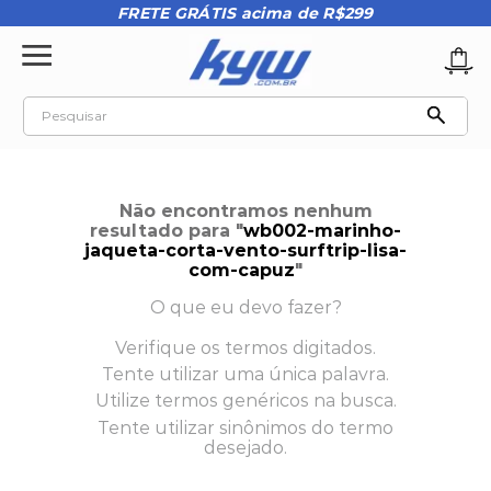
FRETE GRÁTIS acima de R$299
Pesquisar
TERMOS MAIS BUSCADOS
1
º
tênis oakley
Não encontramos nenhum
2
º
oakley
resultado para "
wb002-marinho-
jaqueta-corta-vento-surftrip-lisa-
3
º
teeth bomber 3
com-capuz
"
4
º
boné
O que eu devo fazer?
5
º
kenner
Verifique os termos digitados.
Tente utilizar uma única palavra.
6
º
tenis
Utilize termos genéricos na busca.
7
º
vans
Tente utilizar sinônimos do termo
desejado.
8
º
regata
9
º
mochila oakley