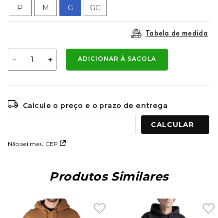
9
º
mochila oakley
P
M
G
GG
10
º
moletom
Tabela de medida
－
＋
ADICIONAR À SACOLA
Calcule o preço e o prazo de entrega
Não sei meu CEP
Produtos Similares