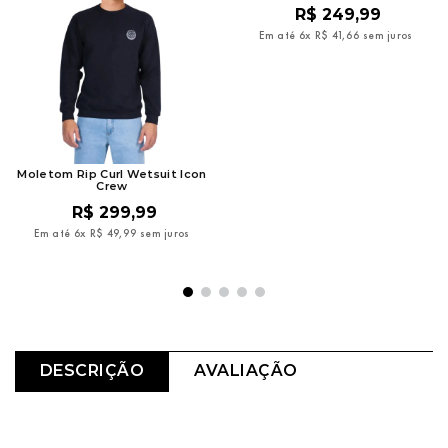
R$
249
,
99
Em até
6
x
R$
41
,
66
sem juros
Moletom Rip Curl Wetsuit Icon
Crew
R$
299
,
99
Em até
6
x
R$
49
,
99
sem juros
DESCRIÇÃO
AVALIAÇÃO