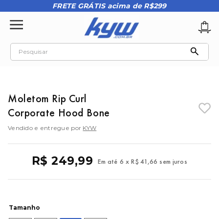
FRETE GRÁTIS acima de R$299
Pesquisar
TERMOS MAIS BUSCADOS
1
º
tênis oakley
Moletom Rip Curl
2
º
oakley
Corporate Hood Bone
3
º
teeth bomber 3
Vendido e entregue por
KYW
4
º
boné
5
º
kenner
R$
249
,
99
Em até
6
x
R$
41
,
66
sem juros
6
º
tenis
7
º
vans
8
º
regata
Tamanho