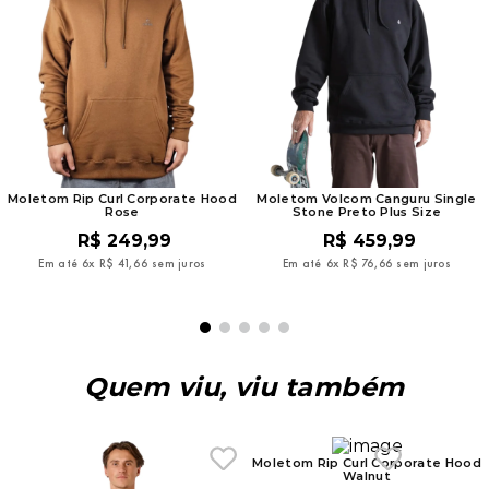
Moletom Rip Curl Corporate Hood
Moletom Volcom Canguru Single
Rose
Stone Preto Plus Size
R$
249
,
99
R$
459
,
99
Em até
6
x
R$
41
,
66
sem juros
Em até
6
x
R$
76
,
66
sem juros
Quem viu, viu também
Moletom Rip Curl Corporate Hood
Walnut