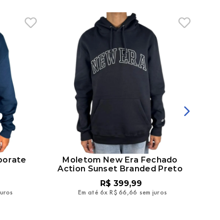
porate
Moletom New Era Fechado
Action Sunset Branded Preto
R$
399
,
99
juros
Em até
6
x
R$
66
,
66
sem juros