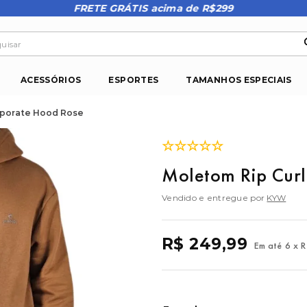
FRETE GRÁTIS acima de R$299
isar
ACESSÓRIOS
ESPORTES
TAMANHOS ESPECIAIS
rporate Hood Rose
☆
☆
☆
☆
☆
Moletom Rip Cur
Vendido e entregue por
KYW
R$
249
,
99
Em até
6
x
R