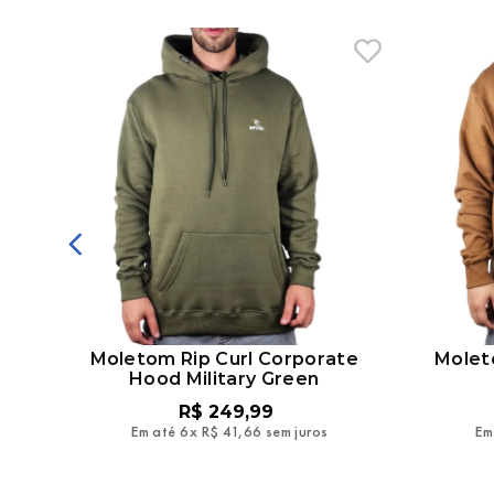
ogo
Moletom Rip Curl Corporate
Molet
Hood Military Green
R$
249
,
99
Em até
6
x
R$
41
,
66
sem juros
Em