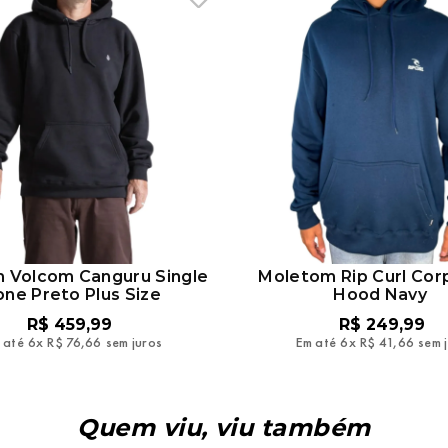
 Volcom Canguru Single
Moletom Rip Curl Cor
one Preto Plus Size
Hood Navy
R$
459
,
99
R$
249
,
99
 até
6
x
R$
76
,
66
sem juros
Em até
6
x
R$
41
,
66
sem 
Quem viu, viu também