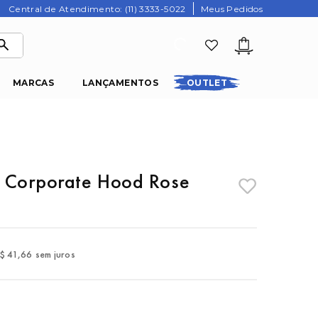
Central de Atendimento: (11) 3333-5022
Meus Pedidos
MARCAS
LANÇAMENTOS
OUTLET
l Corporate Hood Rose
$
41
,
66
sem juros