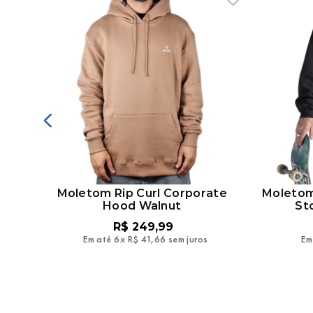
da
Moletom Rip Curl Corporate
Moletom
a
Hood Walnut
St
R$
249
,
99
Em até
6
x
R$
41
,
66
sem juros
Em