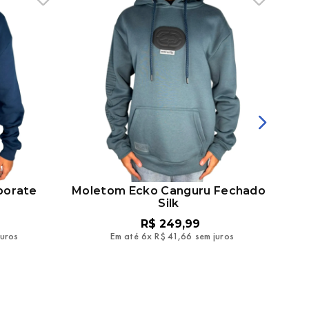
porate
Moletom Ecko Canguru Fechado
Silk
R$
249
,
99
juros
Em até
6
x
R$
41
,
66
sem juros