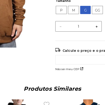
Tamanho
P
M
G
GG
－
＋
Calcule o preço e o p
Não sei meu CEP
Produtos Similares