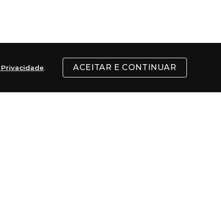
ACEITAR E CONTINUAR
e Privacidade
.
. Além das pranchas, começaram a fabricar 
 da Austrália.
de produtos masculinos, femininos, linha de 