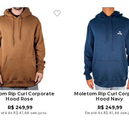
om Rip Curl Corporate
Moletom Rip Curl Cor
Hood Rose
Hood Navy
R$
249
,
99
R$
249
,
99
 até
6
x
R$
41
,
66
sem juros
Em até
6
x
R$
41
,
66
sem 