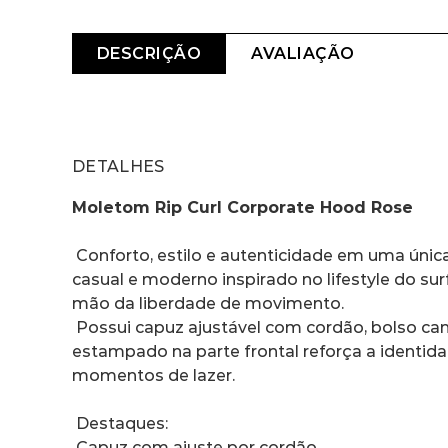
DESCRIÇÃO
AVALIAÇÃO
DETALHES
Moletom Rip Curl Corporate Hood Rose
 Conforto, estilo e autenticidade em uma única peça. O Moletom Rip Curl Corporate Hood é ideal para os dias mais frios, oferecendo um visual 
casual e moderno inspirado no lifestyle do su
mão da liberdade de movimento.
 Possui capuz ajustável com cordão, bolso canguru frontal e acabamento de qualidade que garante maior durabilidade. O logo Rip Curl 
estampado na parte frontal reforça a identida
momentos de lazer.
 Destaques:
 Capuz com ajuste por cordão