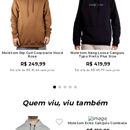
Moletom Rip Curl Corporate Hood
Moletom Hang Loose Canguru
Rose
Typo Preto Plus Size
R$
249
,
99
R$
419
,
99
Em até
6
x
R$
41
,
66
sem juros
Em até
6
x
R$
69
,
99
sem juros
Quem viu, viu também
Moletom Ecko Canguru Combate