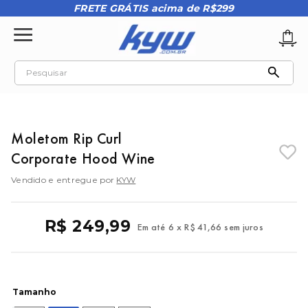
FRETE GRÁTIS acima de R$299
Pesquisar
TERMOS MAIS BUSCADOS
1
º
tênis oakley
Moletom Rip Curl
2
º
oakley
Corporate Hood Wine
3
º
teeth bomber 3
Vendido e entregue por
KYW
4
º
boné
5
º
kenner
R$
249
,
99
Em até
6
x
R$
41
,
66
sem juros
6
º
tenis
7
º
vans
8
º
regata
Tamanho