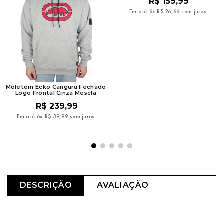
R$
159
,
99
Em até
6
x
R$
26
,
66
sem juros
Moletom Ecko Canguru Fechado
Logo Frontal Cinza Mescla
R$
239
,
99
Em até
6
x
R$
39
,
99
sem juros
DESCRIÇÃO
AVALIAÇÃO