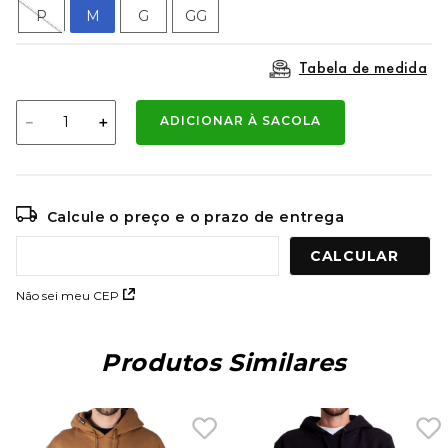
9
º
mochila oakley
P
M
G
GG
10
º
moletom
Tabela de medida
－
＋
ADICIONAR À SACOLA
Calcule o preço e o prazo de entrega
Não sei meu CEP
Produtos Similares