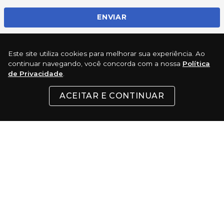
ENVIAR
Este site utiliza cookies para melhorar sua experiência. Ao
REDES SOCIAIS
continuar navegando, você concorda com a nossa
Política
de Privacidade
.
ACEITAR E CONTINUAR
INSTITUCIONAL
SUPORTE
CONTATO
FORMAS DE PAGAMENTO