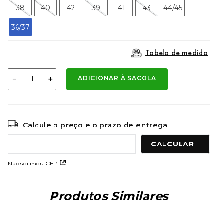
9
º
mochila oakley
38
40
42
39
41
43
44/45
10
º
moletom
36/37
Tabela de medida
－
＋
ADICIONAR À SACOLA
Calcule o preço e o prazo de entrega
Não sei meu CEP
Produtos Similares