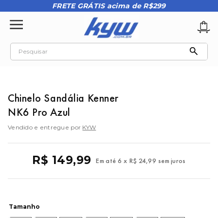
FRETE GRÁTIS acima de R$299
Pesquisar
TERMOS MAIS BUSCADOS
1
º
tênis oakley
Chinelo Sandália Kenner
2
º
oakley
NK6 Pro Azul
3
º
teeth bomber 3
Vendido e entregue por
KYW
4
º
boné
5
º
kenner
R$
149
,
99
Em até
6
x
R$
24
,
99
sem juros
6
º
tenis
7
º
vans
8
º
regata
Tamanho