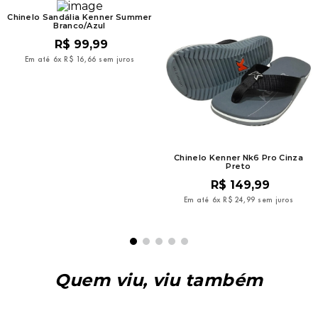
Chinelo Sandália Kenner Summer
Branco/Azul
R$
99
,
99
Em até
6
x
R$
16
,
66
sem juros
Chinelo Kenner Nk6 Pro Cinza
Preto
R$
149
,
99
Em até
6
x
R$
24
,
99
sem juros
Quem viu, viu também