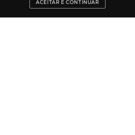
ACEITAR E CONTINUAR
INSTITUCIONAL
SUPORTE
CONTATO
FORMAS DE PAGAMENTO
Cartões
Pix
Com 5% de desconto