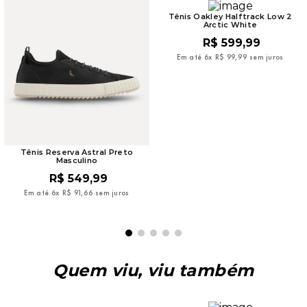
Tênis Oakley Halftrack Low 2
Arctic White
R$
599
,
99
Em até
6
x
R$
99
,
99
sem juros
Tênis Reserva Astral Preto
Masculino
R$
549
,
99
Em até
6
x
R$
91
,
66
sem juros
Quem viu, viu também