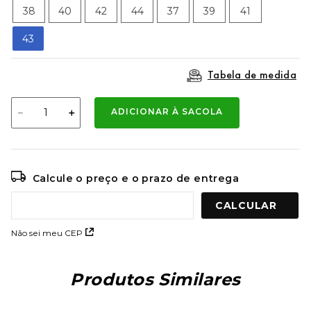
9
º
mochila oakley
38
40
42
44
37
39
41
10
º
moletom
43
Tabela de medida
－
＋
ADICIONAR À SACOLA
Calcule o preço e o prazo de entrega
Não sei meu CEP
Produtos Similares