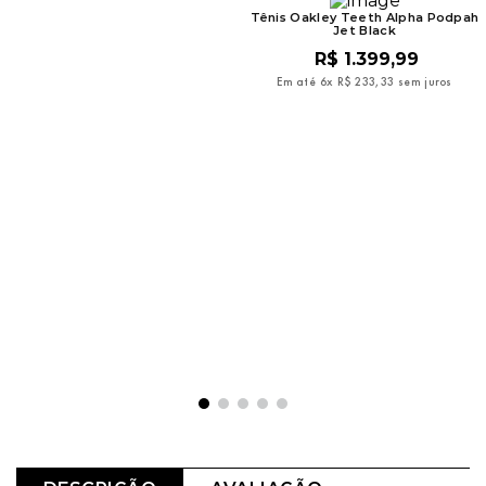
Tênis Oakley Teeth Alpha Podpah
Jet Black
R$
1
.
399
,
99
Em até
6
x
R$
233
,
33
sem juros
Tênis Vans Ultrarange Neo 2.0
Black White
R$
899
,
99
Em até
6
x
R$
149
,
99
sem juros