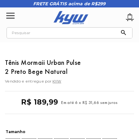
FRETE GRÁTIS acima de R$299
Pesquisar
TERMOS MAIS BUSCADOS
1
º
tênis oakley
Tênis Mormaii Urban Pulse
2
º
oakley
2 Preto Bege Natural
3
º
teeth bomber 3
Vendido e entregue por
KYW
4
º
boné
5
º
kenner
R$
189
,
99
Em até
6
x
R$
31
,
66
sem juros
6
º
tenis
7
º
vans
8
º
regata
Tamanho