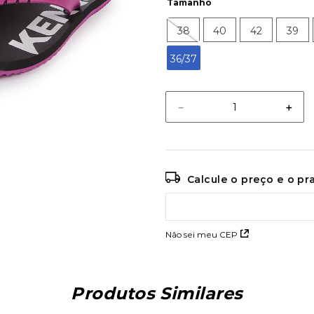
Tamanho
38
40
42
39
36/37
－
＋
Calcule o preço e o p
Não sei meu CEP
Produtos Similares