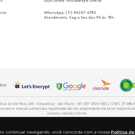
es
Loja Online: virtual@kyw.com.br
ntes
WhatsApp: (11) 94207-6780
Atendimento: Seg a Sex das 9h às 18h
dos:
Rua 24 de Maio, 200 - Republica - São Paulo - SP CEP: 01041-000 │ CNPJ: 37.486.0
ais e marcas comerciais registradas são de propriedade de seus respectivos d
mesmo citando a fonte.
ia. Ao continuar navegando, você concorda com a nossa
Política d
Desenvolvimento e Tecnologia