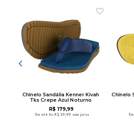
kka
Chinelo Sandália Kenner Kivah
Chinelo
Tks Crepe Azul Noturno
R$
179
,
99
Em até
6
x
R$
29
,
99
sem juros
Em