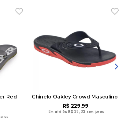
ner Red
Chinelo Oakley Crowd Masculino
Chi
R$
229
,
99
Em até
6
x
R$
38
,
33
sem juros
juros