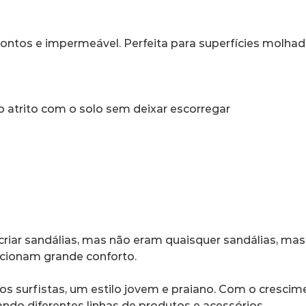
ntos e impermeável. Perfeita para superfícies molha
 atrito com o solo sem deixar escorregar
criar sandálias, mas não eram quaisquer sandálias, mas
rcionam grande conforto.
 dos surfistas, um estilo jovem e praiano. Com o cresci
ando diferentes linhas de produtos e acessórios.