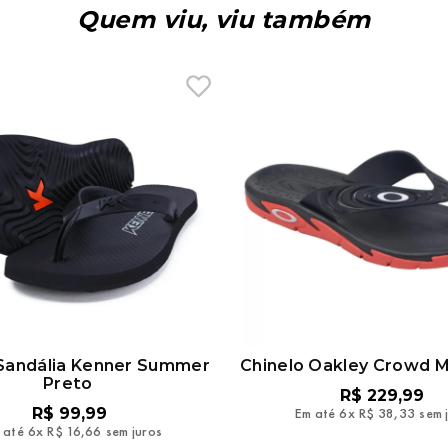
Quem viu, viu também
 Sandália Kenner Summer
Chinelo Oakley Crowd M
Preto
R$
229
,
99
R$
99
,
99
Em até
6
x
R$
38
,
33
sem 
 até
6
x
R$
16
,
66
sem juros