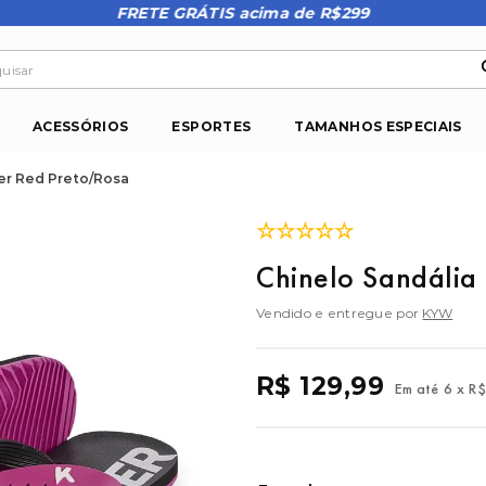
FRETE GRÁTIS acima de R$299
isar
ACESSÓRIOS
ESPORTES
TAMANHOS ESPECIAIS
er Red Preto/Rosa
☆
☆
☆
☆
☆
Chinelo Sandália
Vendido e entregue por
KYW
R$
129
,
99
Em até
6
x
R$