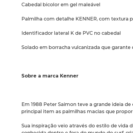
Cabedal bicolor em gel maleável
Palmilha com detalhe KENNER, com textura po
Identificador lateral K de PVC no cabedal
Solado em borracha vulcanizada que garante o
Sobre a marca Kenner
Em 1988 Peter Saimon teve a grande ideia de 
principal item as palmilhas macias que propo
Sua inspiração veio através do estilo de vida
conhecida dentro e fora do mundo do surf, cri