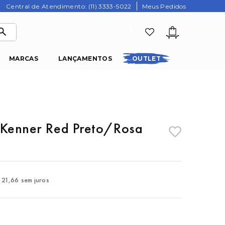
Central de Atendimento: (11) 3333-5022
Meus Pedidos
MARCAS
LANÇAMENTOS
OUTLET
 Kenner Red Preto/Rosa
21
,
66
sem juros