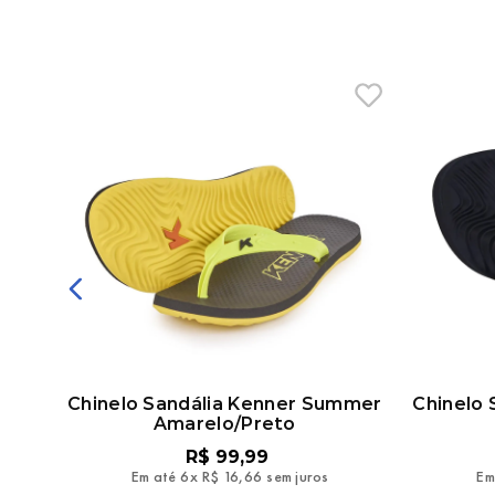
kka
Chinelo Sandália Kenner Summer
Chinelo
Amarelo/Preto
R$
99
,
99
Em até
6
x
R$
16
,
66
sem juros
Em