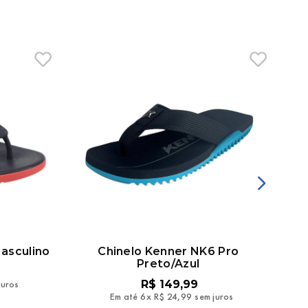
asculino
Chinelo Kenner NK6 Pro
Chi
Preto/Azul
juros
R$
149
,
99
Em até
6
x
R$
24
,
99
sem juros