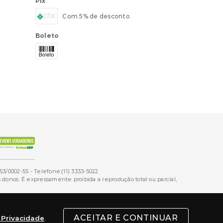
Pix
Com 5% de desconto
Boleto
53/0002-55 - Telefone:(11) 3333-5022
onos. É expressamente proibida a reprodução total ou parcial,
ACEITAR E CONTINUAR
e Privacidade
.