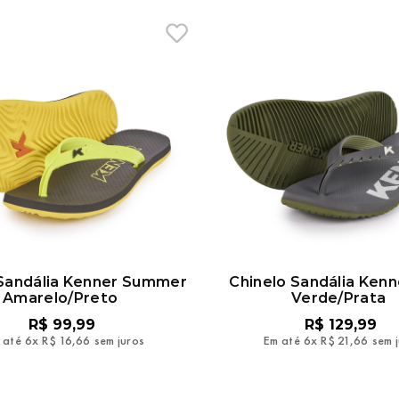
 Sandália Kenner Summer
Chinelo Sandália Ken
Amarelo/Preto
Verde/Prata
R$
99
,
99
R$
129
,
99
 até
6
x
R$
16
,
66
sem juros
Em até
6
x
R$
21
,
66
sem 