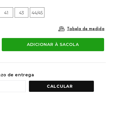
41
43
44/45
Tabela de medida
ADICIONAR À SACOLA
razo de entrega