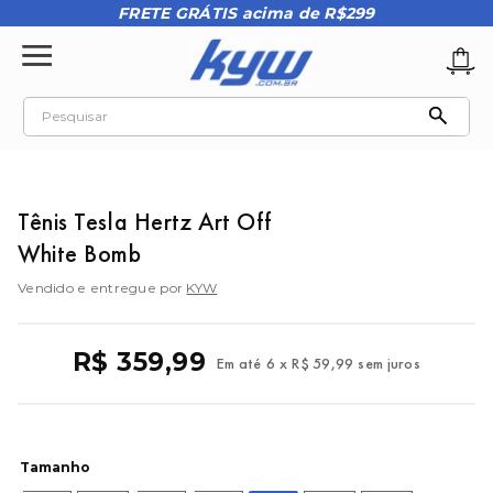
FRETE GRÁTIS acima de R$299
Pesquisar
TERMOS MAIS BUSCADOS
1
º
tênis oakley
Tênis Tesla Hertz Art Off
2
º
oakley
White Bomb
3
º
teeth bomber 3
Vendido e entregue por
KYW
4
º
kenner
5
º
boné
R$
359
,
99
Em até
6
x
R$
59
,
99
sem juros
6
º
vans
7
º
regata
8
º
tenis
Tamanho