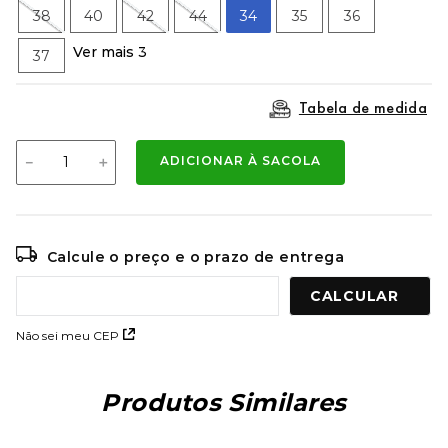
9
º
mochila oakley
38
40
42
44
34
35
36
10
º
bermuda
Ver mais 3
37
Tabela de medida
－
＋
ADICIONAR À SACOLA
Calcule o preço e o prazo de entrega
Não sei meu CEP
Produtos Similares