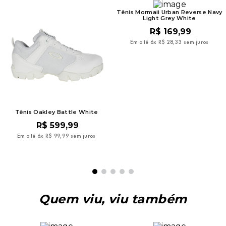
Tênis Mormaii Urban Reverse Navy
Light Grey White
R$
169
,
99
Em até
6
x
R$
28
,
33
sem juros
Tênis Oakley Battle White
R$
599
,
99
Em até
6
x
R$
99
,
99
sem juros
Quem viu, viu também