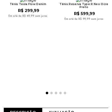
Tênis Tesla Flow Denim
Tênis Reserva Type R Neo Ocre
Preto
R$
299
,
99
R$
599
,
99
Em até
6
x
R$
49
,
99
sem juros
Em até
6
x
R$
99
,
99
sem juros