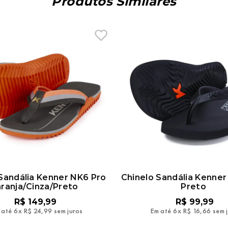
Produtos Similares
Sandália Kenner NK6 Pro
Chinelo Sandália Kenne
ranja/Cinza/Preto
Preto
R$
149
,
99
R$
99
,
99
 até
6
x
R$
24
,
99
sem juros
Em até
6
x
R$
16
,
66
sem 