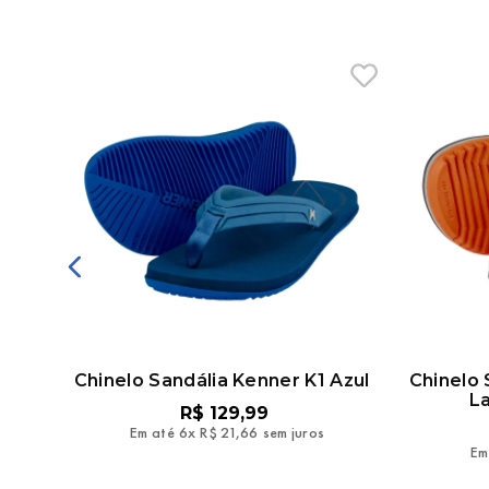
Chinelo Sandália Kenner K1 Azul
Chinelo 
La
R$
129
,
99
Em até
6
x
R$
21
,
66
sem juros
Em