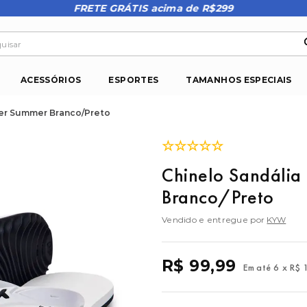
FRETE GRÁTIS acima de R$299
isar
ACESSÓRIOS
ESPORTES
TAMANHOS ESPECIAIS
ner Summer Branco/Preto
☆
☆
☆
☆
☆
Chinelo Sandáli
Branco/Preto
Vendido e entregue por
KYW
R$
99
,
99
Em até
6
x
R$