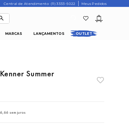
Central de Atendimento: (11) 3333-5022
Meus Pedidos
MARCAS
LANÇAMENTOS
OUTLET
a Kenner Summer
16
,
66
sem juros