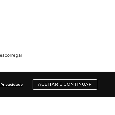
 escorregar
ACEITAR E CONTINUAR
e Privacidade
.
 sim as mais confortáveis, tendo como 