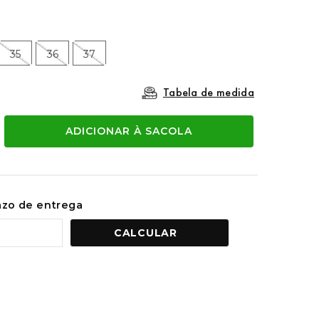
35
36
37
Tabela de medida
ADICIONAR À SACOLA
razo de entrega