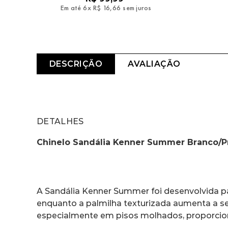
Em até
6
x
R$
16
,
66
sem juros
Em
DESCRIÇÃO
AVALIAÇÃO
DETALHES
Chinelo Sandália Kenner Summer Branco/P
A Sandália Kenner Summer foi desenvolvida par
enquanto a palmilha texturizada aumenta a s
especialmente em pisos molhados, proporci