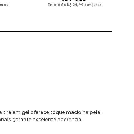
juros
Em até
6
x
R$
24
,
99
sem juros
 tira em gel oferece toque macio na pele, 
ais garante excelente aderência, 