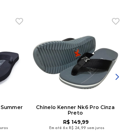
r Summer
Chinelo Kenner Nk6 Pro Cinza
Ch
Preto
R$
149
,
99
juros
Em até
6
x
R$
24
,
99
sem juros