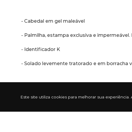
- Cabedal em gel maleável
- Palmilha, estampa exclusiva e impermeável. 
- Identificador K
- Solado levemente tratorado e em borracha v
Sobre a marca Kenner
Este site utiliza cookies para melhorar sua experiênc
Em 1988 Peter Saimon teve a grande ideia de 
principal item as palmilhas macias que propo