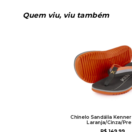
Quem viu, viu também
Sandália Kenner NK6 Pro
Chinelo Sandália Kenne
rmelho/Cinza/Preto
Laranja/Cinza/Pr
R$
149
,
99
R$
149
,
99