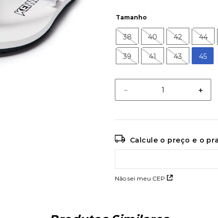
Tamanho
38
40
42
44
39
41
43
45
－
＋
Calcule o preço e o p
Não sei meu CEP