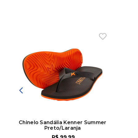
de
Chinelo Sandália Kenner Summer
Chinelo 
Preto/Laranja
Ve
R$
99
,
99