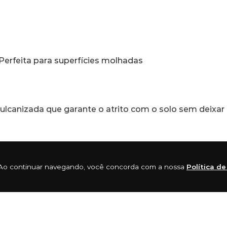
Perfeita para superfícies molhadas
ulcanizada que garante o atrito com o solo sem deixar
ia. Ao continuar navegando, você concorda com a nossa
Política d
criar sandálias, mas não eram quaisquer sandálias, mas
rcionam grande conforto.