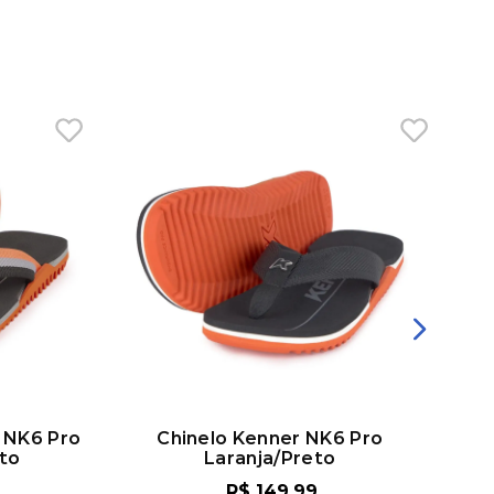
r NK6 Pro
Chinelo Kenner NK6 Pro
Chi
eto
Laranja/Preto
R$
149
,
99