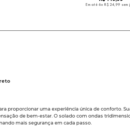
 até
6
x
R$
24
,
99
sem juros
Em até
6
x
R$
24
,
99
sem 
reto
a proporcionar uma experiência única de conforto. Sua
ensação de bem-estar. O solado com ondas tridimension
onando mais segurança em cada passo.