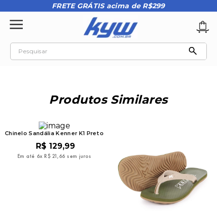
FRETE GRÁTIS acima de R$299
Pesquisar
TERMOS MAIS BUSCADOS
1
º
tênis oakley
Produtos Similares
2
º
oakley
3
º
teeth bomber 3
Chinelo Sandália Kenner K1 Preto
4
º
boné
R$
129
,
99
5
º
kenner
Em até
6
x
R$
21
,
66
sem juros
6
º
tenis
7
º
vans
8
º
regata