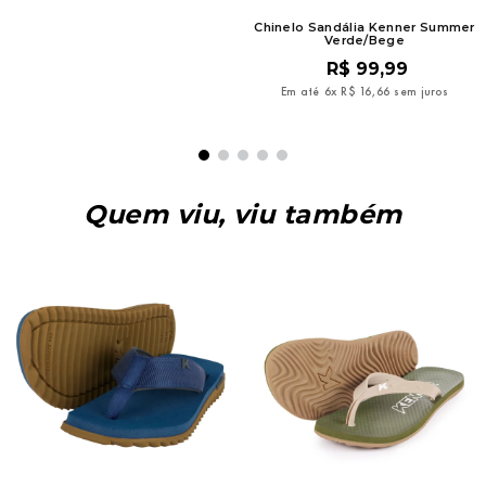
9
º
mochila oakley
Chinelo Sandália Kenner Summer
Verde/Bege
10
º
kenner rakka
R$
99
,
99
Em até
6
x
R$
16
,
66
sem juros
Quem viu, viu também