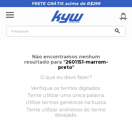
FRETE GRÁTIS acima de R$299
Pesquisar
TERMOS MAIS BUSCADOS
1
º
tênis oakley
Não encontramos nenhum
2
º
oakley
resultado para "
2601151-marrom-
preto
"
3
º
teeth bomber 3
O que eu devo fazer?
4
º
boné
Verifique os termos digitados.
5
º
kenner
Tente utilizar uma única palavra.
6
º
tenis
Utilize termos genéricos na busca.
Tente utilizar sinônimos do termo
7
º
vans
desejado.
8
º
regata
9
º
mochila oakley