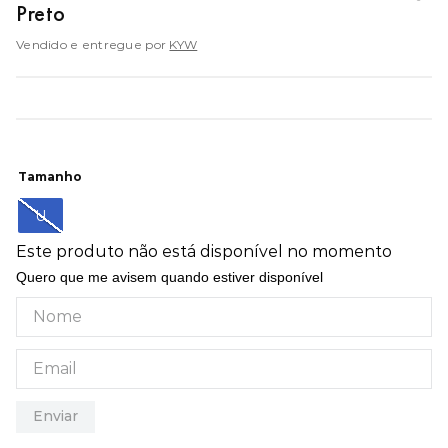
Preto
9
º
mochila oakley
Vendido e entregue por
10
º
kenner rakka
KYW
Tamanho
U
Este produto não está disponível no momento
Quero que me avisem quando estiver disponível
Enviar