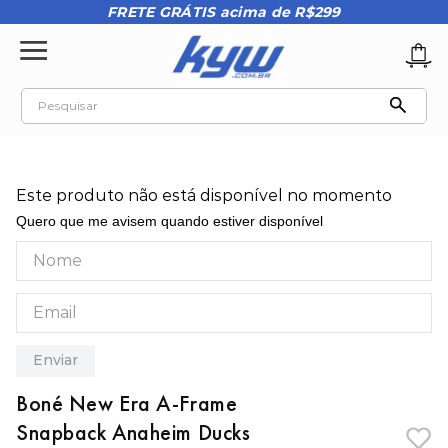
FRETE GRÁTIS acima de R$299
Pesquisar
TERMOS MAIS BUSCADOS
1
º
tênis oakley
Este produto não está disponível no momento
2
º
oakley
Quero que me avisem quando estiver disponível
3
º
teeth bomber 3
4
º
boné
5
º
kenner
6
º
tenis
Enviar
7
º
vans
Boné New Era A-Frame
8
º
regata
Snapback Anaheim Ducks