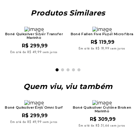
Produtos Similares
Boné Quiksilver Silver Transfer
Boné Fallen Five Panel Microfibra
Marinho
R$
119
,
99
R$
299
,
99
Em até
6
x
R$
19
,
99
sem juros
Em até
6
x
R$
49
,
99
sem juros
Quem viu, viu também
Boné Quiksilver Emb Omni Surf
Boné Quiksilver Outline Broken
Marinho
R$
299
,
99
R$
309
,
99
Em até
6
x
R$
49
,
99
sem juros
Em até
6
x
R$
51
,
66
sem juros