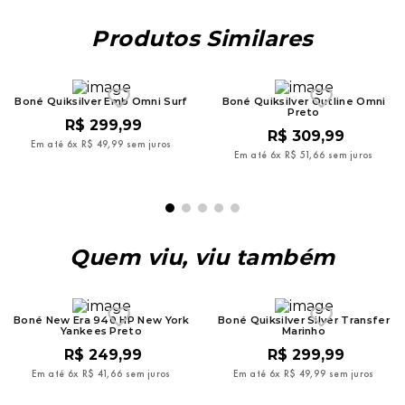
Produtos Similares
Boné Quiksilver Emb Omni Surf
Boné Quiksilver Outline Omni
Preto
R$
299
,
99
R$
309
,
99
Em até
6
x
R$
49
,
99
sem juros
Em até
6
x
R$
51
,
66
sem juros
Quem viu, viu também
Boné New Era 940 HP New York
Boné Quiksilver Silver Transfer
Yankees Preto
Marinho
R$
249
,
99
R$
299
,
99
Em até
6
x
R$
41
,
66
sem juros
Em até
6
x
R$
49
,
99
sem juros