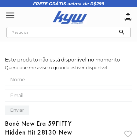
FRETE GRÁTIS acima de R$299
Pesquisar
TERMOS MAIS BUSCADOS
1
º
tênis oakley
Este produto não está disponível no momento
2
º
oakley
Quero que me avisem quando estiver disponível
3
º
teeth bomber 3
4
º
boné
5
º
kenner
6
º
tenis
Enviar
7
º
vans
Boné New Era 59FIFTY
8
º
regata
Hidden Hit 28130 New