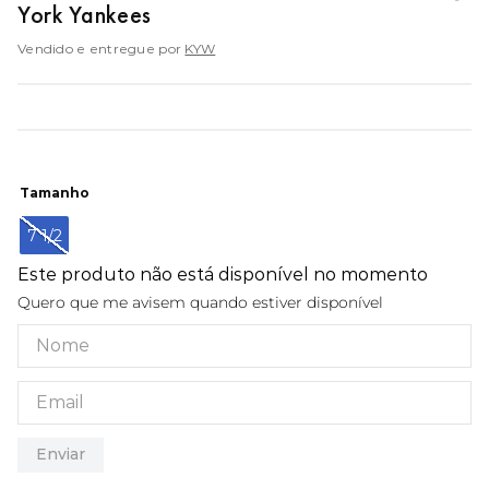
York Yankees
9
º
mochila oakley
Vendido e entregue por
10
º
moletom
KYW
Tamanho
7 1/2
Este produto não está disponível no momento
Quero que me avisem quando estiver disponível
Enviar