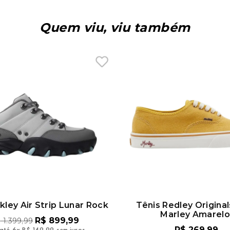
Quem viu, viu também
kley Air Strip Lunar Rock
Tênis Redley Origina
Marley Amarelo
R$
899
,
99
$
1
.
399
,
99
até
6
x
R$
149
,
99
sem juros
R$
269
,
99