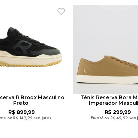
serva R Broox Masculino
Tênis Reserva Bora 
Preto
Imperador Mascul
R$
899
,
99
R$
299
,
99
até
6
x
R$
149
,
99
sem juros
Em até
6
x
R$
49
,
99
sem 