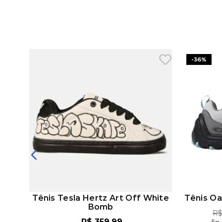
-
36%
nco
Tênis Tesla Hertz Art Off White
Tênis Oa
Bomb
R
R$
359
,
99
Em 