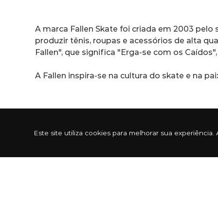
A marca Fallen Skate foi criada em 2003 pelo
produzir tênis, roupas e acessórios de alta q
Fallen", que significa "Erga-se com os Caídos
A Fallen inspira-se na cultura do skate e na 
A Fallen Skate tem uma equipe de skatistas r
Este site utiliza cookies para melhorar sua experiênc
Cervantes. A marca também apoia skatistas bra
skate pelo mundo, como o King of the Road, 
A marca Fallen Skate tem uma história de suce
criatividade dos skatistas, que enfrentam des