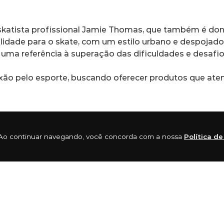
 skatista profissional Jamie Thomas, que também é dono
ualidade para o skate, com um estilo urbano e despojad
", uma referência à superação das dificuldades e desafi
paixão pelo esporte, buscando oferecer produtos que at
enomados, como Tommy Sandoval, Chris Cole, Billy Mar
ia. Ao continuar navegando, você concorda com a nossa
Política d
sileiros, como Gabriel Fortunato, Rodrigo TX e Carlos I
o Tampa Pro e o Street League.
sso e reconhecimento no cenário do skate mundial. Ela
afios e obstáculos todos os dias.