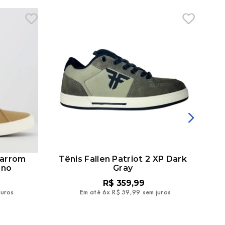
Marrom
Tênis Fallen Patriot 2 XP Dark
Tê
ino
Gray
R$
359
,
99
juros
Em até
6
x
R$
59
,
99
sem juros