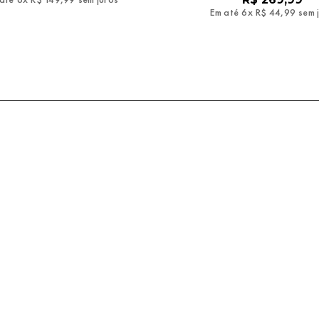
Em até
6
x
R$
44
,
99
sem 