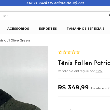
FRETE GRÁTIS acima de R$299
isar
ACESSÓRIOS
ESPORTES
TAMANHOS ESPECIAIS
atriot 1 Olive Green
☆
☆
☆
☆
☆
Tênis Fallen Patr
Vendido e entregue por
KYW
R$
349
,
99
Em até
6
x
R