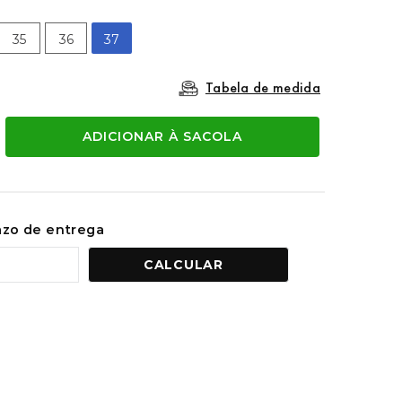
35
36
37
Tabela de medida
ADICIONAR À SACOLA
razo de entrega