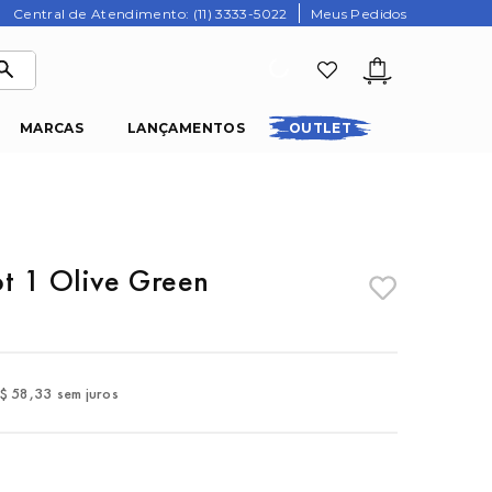
Central de Atendimento: (11) 3333-5022
Meus Pedidos
MARCAS
LANÇAMENTOS
OUTLET
iot 1 Olive Green
$
58
,
33
sem juros