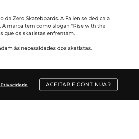
 da Zero Skateboards. A Fallen se dedica a 
o. A marca tem como slogan "Rise with the 
os que os skatistas enfrentam.
endam às necessidades dos skatistas.
ks, Josh Harmony, Brian Hansen e Tony 
ACEITAR E CONTINUAR
e Privacidade
.
qui. A Fallen patrocina diversos eventos de 
 representa o espírito de superação e 