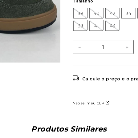
Tamanho
38
40
42
34
39
41
43
－
＋
Calcule o preço e o p
Não sei meu CEP
Produtos Similares