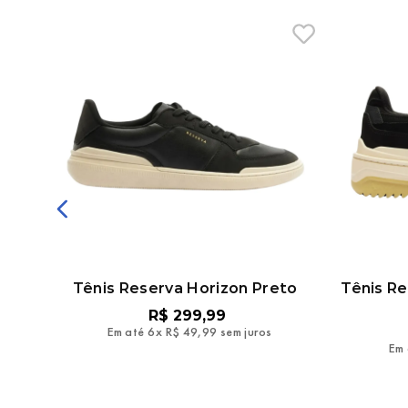
Tênis Reserva Horizon Preto
Tênis Re
R$
299
,
99
Em até
6
x
R$
49
,
99
sem juros
Em 