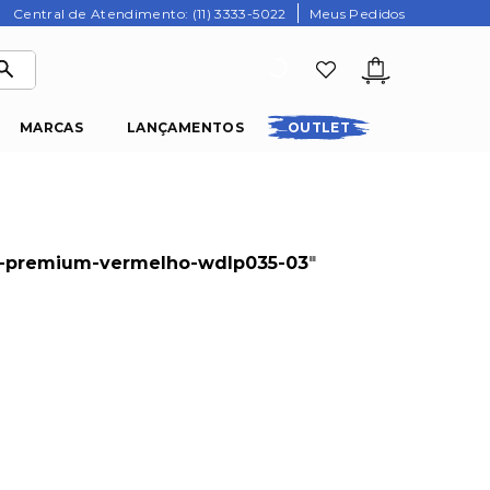
Central de Atendimento: (11) 3333-5022
Meus Pedidos
MARCAS
LANÇAMENTOS
OUTLET
m-premium-vermelho-wdlp035-03
"