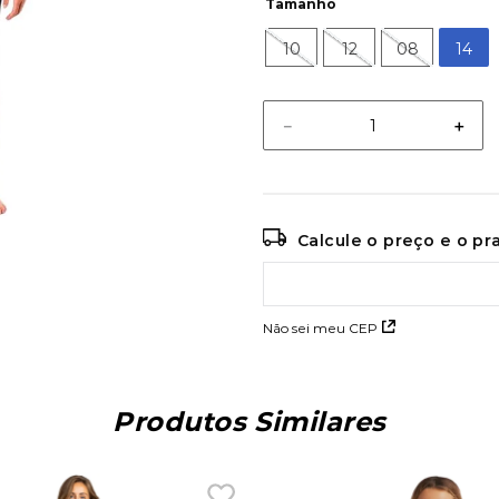
Tamanho
10
12
08
14
－
＋
Calcule o preço e o p
Não sei meu CEP
Produtos Similares