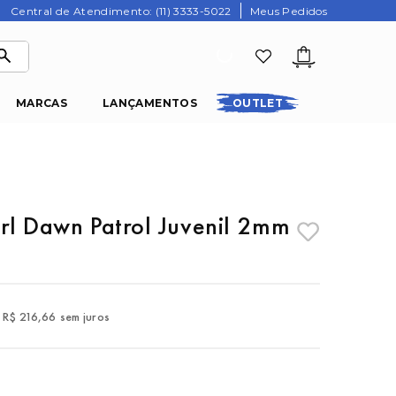
Central de Atendimento: (11) 3333-5022
Meus Pedidos
MARCAS
LANÇAMENTOS
OUTLET
url Dawn Patrol Juvenil 2mm
R$
216
,
66
sem juros