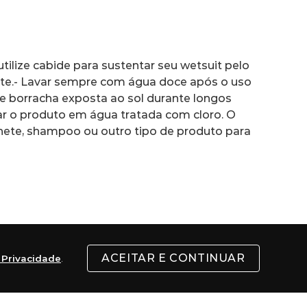
ilize cabide para sustentar seu wetsuit pelo 
e.- Lavar sempre com água doce após o uso 
de borracha exposta ao sol durante longos 
ar o produto em água tratada com cloro. O 
onete, shampoo ou outro tipo de produto para 
ACEITAR E CONTINUAR
e Privacidade
.
Singer, no fundo de uma garagem alugada 
. Além das pranchas, começaram a fabricar 