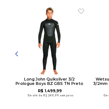
.5MM
Long John Quiksilver 3/2
Wetsui
Prologue Boys BZ GBS TN Preto
3/2mm F
R$
1
.
499
,
99
Em até
6
x
R$
249
,
99
sem juros
Em 