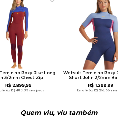
Feminino Roxy Rise Long
Wetsuit Feminino Roxy 
hn 3/2mm Chest Zip
Short John 2/2mm Ba
R$
2
.
899
,
99
R$
1
.
299
,
99
até
6
x
R$
483
,
33
sem juros
Em até
6
x
R$
216
,
66
sem 
Quem viu, viu também