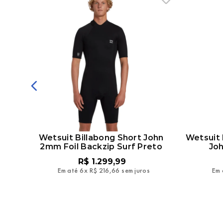
ull
Wetsuit Billabong Short John
Wetsuit 
2mm Foil Backzip Surf Preto
Jo
R$
1
.
299
,
99
Em até
6
x
R$
216
,
66
sem juros
Em 