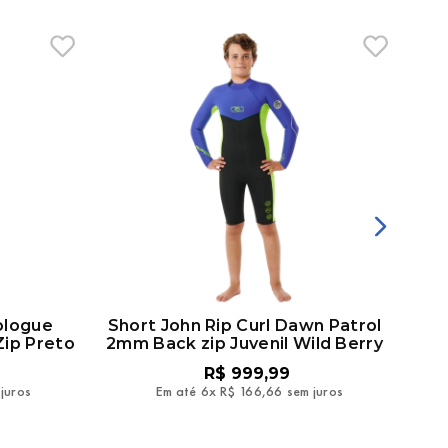
ologue
Short John Rip Curl Dawn Patrol
ip Preto
2mm Back zip Juvenil Wild Berry
R$
999
,
99
juros
Em até
6
x
R$
166
,
66
sem juros