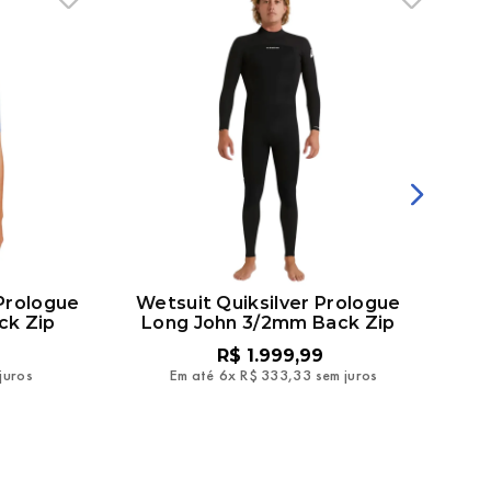
Prologue
Wetsuit Quiksilver Prologue
W
ck Zip
Long John 3/2mm Back Zip
R$
1
.
999
,
99
juros
Em até
6
x
R$
333
,
33
sem juros