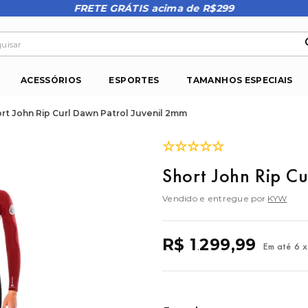
FRETE GRÁTIS acima de R$299
isar
ACESSÓRIOS
ESPORTES
TAMANHOS ESPECIAIS
rt John Rip Curl Dawn Patrol Juvenil 2mm
☆
☆
☆
☆
☆
Short John Rip C
Vendido e entregue por
KYW
R$
1
299
,
99
Em até
6
x
.