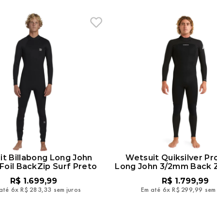
t Billabong Long John
Wetsuit Quiksilver Pr
oil BackZip Surf Preto
Long John 3/2mm Back Z
R$
1
.
699
,
99
R$
1
.
799
,
99
até
6
x
R$
283
,
33
sem juros
Em até
6
x
R$
299
,
99
sem 