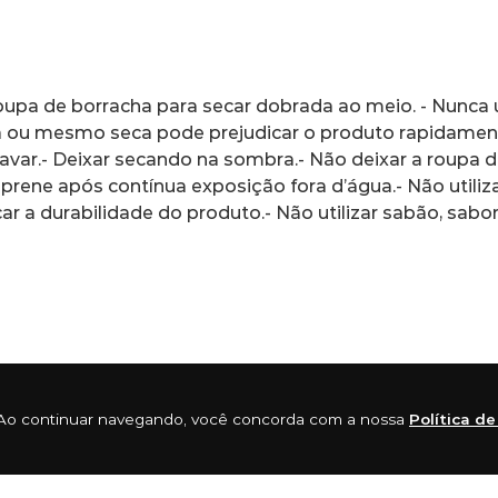
pa de borracha para secar dobrada ao meio. - Nunca ut
 ou mesmo seca pode prejudicar o produto rapidament
avar.- Deixar secando na sombra.- Não deixar a roupa 
prene após contínua exposição fora d’água.- Não utiliz
r a durabilidade do produto.- Não utilizar sabão, sab
ia. Ao continuar navegando, você concorda com a nossa
Política d
s sócios e amigos “Claw” Warbrick e Brian “Sing Ding” 
chas crescendo, tiveram que procurar um espaço maior