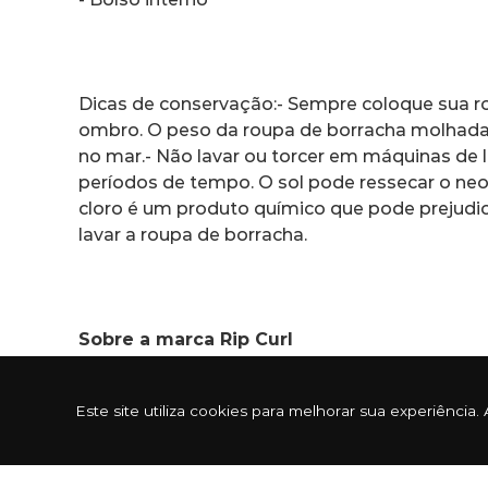
Dicas de conservação:- Sempre coloque sua rou
ombro. O peso da roupa de borracha molhada
no mar.- Não lavar ou torcer em máquinas de l
períodos de tempo. O sol pode ressecar o neo
cloro é um produto químico que pode prejudica
lavar a roupa de borracha.
Sobre a marca Rip Curl
Este site utiliza cookies para melhorar sua experiênc
A história começa no ano de 1969, através do
produzindo pranchas. Com a demanda de pran