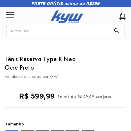
FRETE GRÁTIS acima de R$299
Pesquisar
TERMOS MAIS BUSCADOS
1
º
tênis oakley
Tênis Reserva Type R Neo
2
º
oakley
Ocre Preto
3
º
teeth bomber 3
Vendido e entregue por
KYW
4
º
boné
5
º
kenner
R$
599
,
99
Em até
6
x
R$
99
,
99
sem juros
6
º
tenis
7
º
vans
8
º
regata
Tamanho