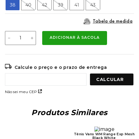
9
º
mochila oakley
38
40
42
39
41
43
10
º
moletom
Tabela de medida
－
＋
ADICIONAR À SACOLA
Calcule o preço e o prazo de entrega
Não sei meu CEP
Produtos Similares
Tênis Vans WM Range Exp Mesh
Black White