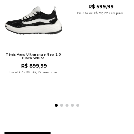
R$
599
,
99
Em até
6
x
R$
99
,
99
sem juros
Tênis Vans Ultrarange Neo 2.0
Black White
R$
899
,
99
Em até
6
x
R$
149
,
99
sem juros