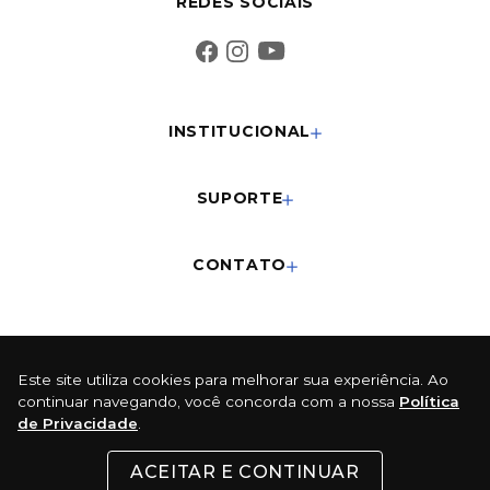
REDES SOCIAIS
INSTITUCIONAL
SUPORTE
CONTATO
FORMAS DE PAGAMENTO
Este site utiliza cookies para melhorar sua experiência. Ao
Cartões
continuar navegando, você concorda com a nossa
Política
de Privacidade
.
Pix
ACEITAR E CONTINUAR