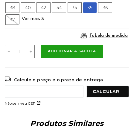
9
º
mochila oakley
38
40
42
44
34
35
36
10
º
bermuda
Ver mais 3
37
Tabela de medida
－
＋
ADICIONAR À SACOLA
Calcule o preço e o prazo de entrega
Não sei meu CEP
Produtos Similares