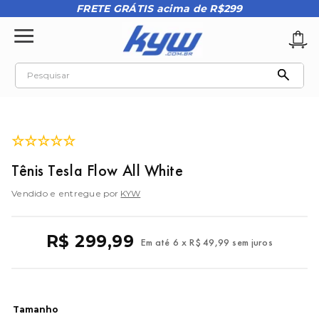
FRETE GRÁTIS acima de R$299
Pesquisar
TERMOS MAIS BUSCADOS
1
º
tênis oakley
☆
☆
☆
☆
☆
2
º
oakley
Tênis Tesla Flow All White
3
º
teeth bomber 3
Vendido e entregue por
KYW
4
º
kenner
5
º
boné
R$
299
,
99
Em até
6
x
R$
49
,
99
sem juros
6
º
vans
7
º
regata
8
º
tenis
Tamanho