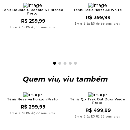
Tênis Double-G Record ST Branco
Tênis Tesla Hertz All White
Preto
R$
399
,
99
R$
259
,
99
Em até
6
x
R$
66
,
66
sem juros
Em até
6
x
R$
43
,
33
sem juros
Quem viu, viu também
Tênis Reserva Horizon Preto
Tênis Qix Trek Out Door Verde
Preto
R$
299
,
99
R$
499
,
99
Em até
6
x
R$
49
,
99
sem juros
Em até
6
x
R$
83
,
33
sem juros