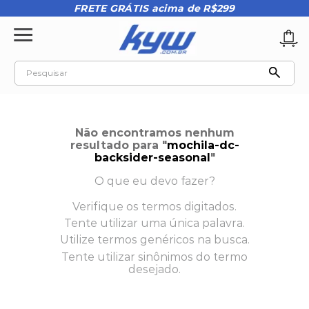
FRETE GRÁTIS acima de R$299
Pesquisar
TERMOS MAIS BUSCADOS
1
º
tênis oakley
Não encontramos nenhum
2
º
oakley
resultado para "
mochila-dc-
backsider-seasonal
"
3
º
teeth bomber 3
O que eu devo fazer?
4
º
boné
Verifique os termos digitados.
5
º
kenner
Tente utilizar uma única palavra.
6
º
tenis
Utilize termos genéricos na busca.
Tente utilizar sinônimos do termo
7
º
vans
desejado.
8
º
regata
9
º
mochila oakley