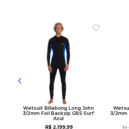
te
Wetsuit Billabong Long John
Wetsui
anga
3/2mm Foil Backzip GBS Surf
3/2mm F
Azul
R$
2
.
199
,
99
Em 