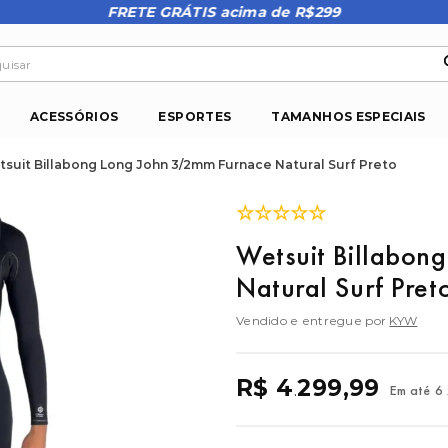
FRETE GRÁTIS acima de R$299
isar
ACESSÓRIOS
ESPORTES
TAMANHOS ESPECIAIS
suit Billabong Long John 3/2mm Furnace Natural Surf Preto
☆
☆
☆
☆
☆
Wetsuit Billabo
Natural Surf Pret
Vendido e entregue por
KYW
R$
4
299
,
99
Em até
6
.