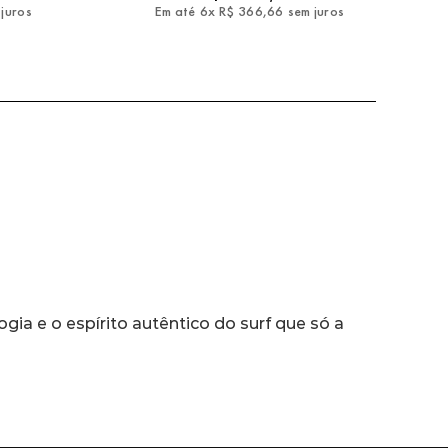
 juros
Em até
6
x
R$
366
,
66
sem juros