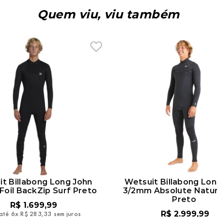
Quem viu, viu também
t Billabong Long John
Wetsuit Billabong Lo
oil BackZip Surf Preto
3/2mm Absolute Natur
Preto
R$
1
.
699
,
99
até
6
x
R$
283
,
33
sem juros
R$
2
.
999
,
99