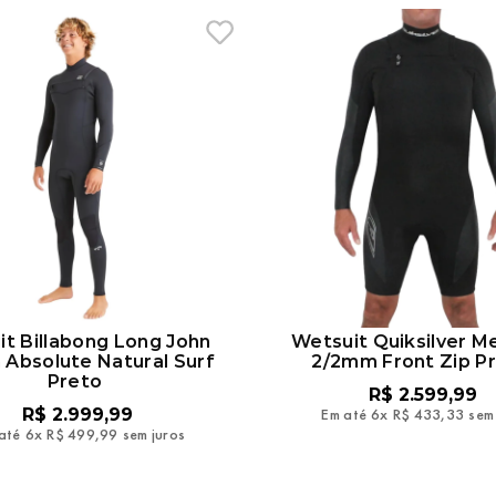
t Billabong Long John
Wetsuit Quiksilver M
Absolute Natural Surf
2/2mm Front Zip P
Preto
R$
2
.
599
,
99
R$
2
.
999
,
99
Em até
6
x
R$
433
,
33
sem
até
6
x
R$
499
,
99
sem juros