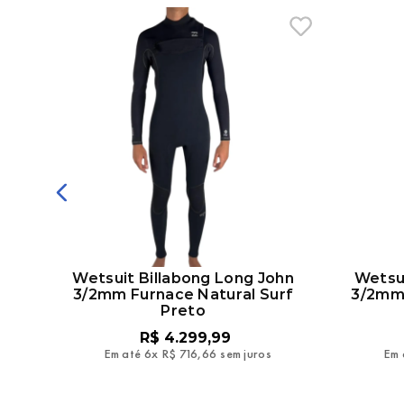
onga
Wetsuit Billabong Long John
Wetsui
3/2mm Furnace Natural Surf
3/2mm 
Preto
R$
4
.
299
,
99
Em até
6
x
R$
716
,
66
sem juros
Em 