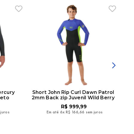
ercury
Short John Rip Curl Dawn Patrol
reto
2mm Back zip Juvenil Wild Berry
R$
999
,
99
 juros
Em até
6
x
R$
166
,
66
sem juros