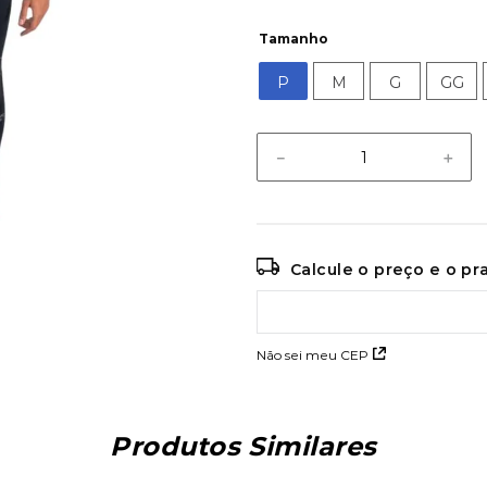
Tamanho
P
M
G
GG
－
＋
Calcule o preço e o p
Não sei meu CEP
Produtos Similares