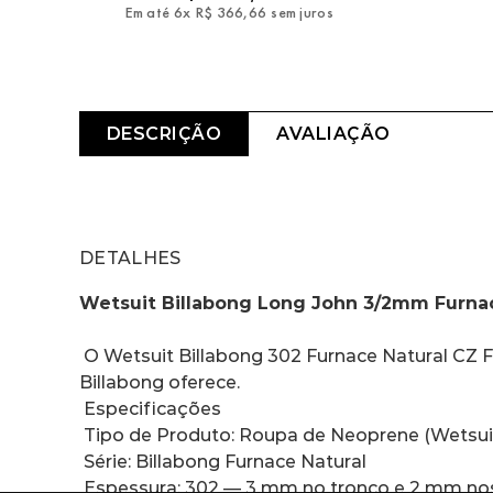
Em até
6
x
R$
366
,
66
sem juros
DESCRIÇÃO
AVALIAÇÃO
DETALHES
Wetsuit Billabong Long John 3/2mm Furnac
 O Wetsuit Billabong 302 Furnace Natural CZ Full Black traz o equilíbrio perfeito entre conforto, tecnologia e o espírito autêntico do surf que só a 
Billabong oferece.
 Especificações
 Tipo de Produto: Roupa de Neoprene (Wetsuit
 Série: Billabong Furnace Natural
 Espessura: 302 — 3 mm no tronco e 2 mm no