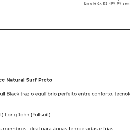
Em até
6
x
R$
499
,
99
sem
e Natural Surf Preto
) Long John (Fullsuit)
s membros, ideal para águas temperadas e frias