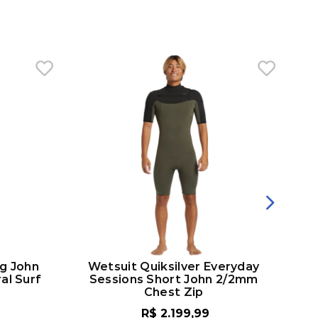
ng John
Wetsuit Quiksilver Everyday
al Surf
Sessions Short John 2/2mm
Chest Zip
R$
2
.
199
,
99