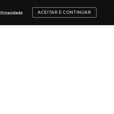
eoprene (certificado FSC) e forro de Graphene+
ACEITAR E CONTINUAR
e Privacidade
.
ando mundialmente conhecida. A Billabong é 
 mundo, atingindo os surfistas e seus 
lógicas voltado para o surf de alta 