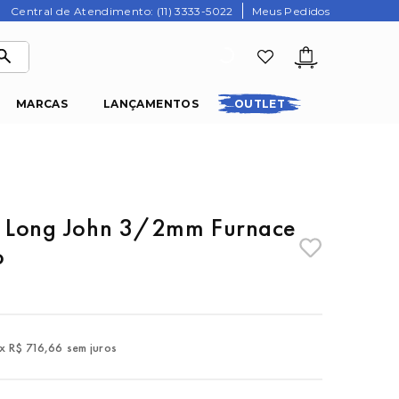
Central de Atendimento: (11) 3333-5022
Meus Pedidos
MARCAS
LANÇAMENTOS
OUTLET
ng Long John 3/2mm Furnace
o
x
R$
716
,
66
sem juros