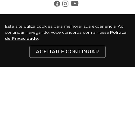
INSTITUCIONAL
Este site utiliza cookies para melhorar sua experiência. Ao
continuar navegando, você concorda com a nossa
Política
de Privacidade
.
SUPORTE
ACEITAR E CONTINUAR
CONTATO
FORMAS DE PAGAMENTO
Cartões
Pix
Com 5% de desconto