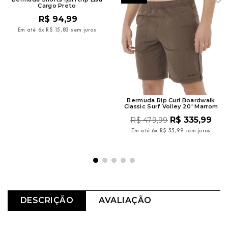
Cargo Preto
R$
94
,
99
Em até
6
x
R$
15
,
83
sem juros
Bermuda Rip Curl Boardwalk
Classic Surf Volley 20' Marrom
R$
335
,
99
R$
479
,
99
Em até
6
x
R$
55
,
99
sem juros
DESCRIÇÃO
AVALIAÇÃO