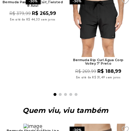
-
30%
-
30%
Bermuda Paseio Rip Curl Twisted
8 Azul
R$
265
,
99
R$
379
,
99
Em até
6
x
R$
44
,
33
sem juros
Bermuda Rip Curl Água Corp
Volley 7' Preto
R$
188
,
99
R$
269
,
99
Em até
6
x
R$
31
,
49
sem juros
Quem viu, viu também
-
30%
Bermuda Shorts Surftrip Lisa