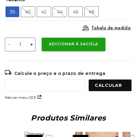
9
º
mochila oakley
38
40
42
44
46
48
10
º
moletom
Tabela de medida
－
＋
ADICIONAR À SACOLA
Calcule o preço e o prazo de entrega
Não sei meu CEP
Produtos Similares