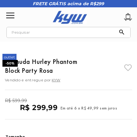
FRETE GRÁTIS acima de R$299
Pesquisar
TERMOS MAIS BUSCADOS
1
º
tênis oakley
outlet
Bermuda Hurley Phantom
-
50%
2
º
oakley
Block Party Rosa
3
º
teeth bomber 3
Vendido e entregue por
KYW
4
º
boné
5
º
kenner
R$
599
,
99
R$
299
,
99
Em até
6
x
R$
49
,
99
sem juros
6
º
tenis
7
º
vans
8
º
regata
Tamanho