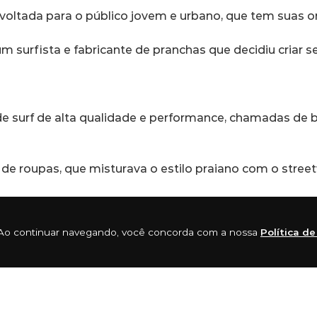
voltada para o público jovem e urbano, que tem suas o
 surfista e fabricante de pranchas que decidiu criar se
de surf de alta qualidade e performance, chamadas de 
o de roupas, que misturava o estilo praiano com o stre
ia. Ao continuar navegando, você concorda com a nossa
Política d
lidades esportivas, como skate, snowboard e motocro
 ambientais, como o Hurley H2O, que visa conscientizar