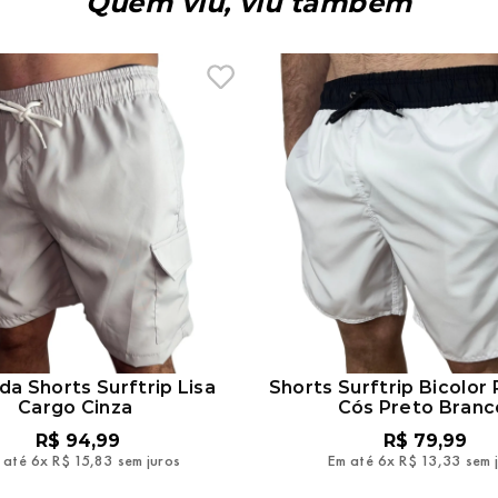
Quem viu, viu também
a Shorts Surftrip Lisa
Shorts Surftrip Bicolor 
Cargo Cinza
Cós Preto Branc
R$
94
,
99
R$
79
,
99
 até
6
x
R$
15
,
83
sem juros
Em até
6
x
R$
13
,
33
sem 