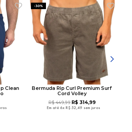
-
30%
ip Clean
Bermuda Rip Curl Premium Surf
Ber
ho
Cord Volley
R$
314
,
99
R$
449
,
99
uros
Em até
6
x
R$
52
,
49
sem juros