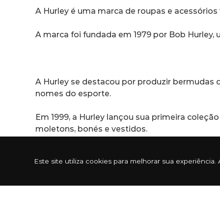
A Hurley é uma marca de roupas e acessórios 
A marca foi fundada em 1979 por Bob Hurley, um
A Hurley se destacou por produzir bermudas 
nomes do esporte.
Em 1999, a Hurley lançou sua primeira coleçã
moletons, bonés e vestidos.
Este site utiliza cookies para melhorar sua experiênc
A Hurley também se envolveu com outras moda
áreas.
Além disso, a Hurley apoia projetos sociais e