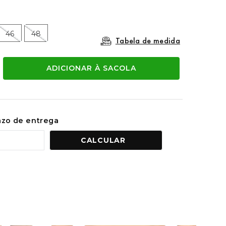
46
48
Tabela de medida
ADICIONAR À SACOLA
razo de entrega