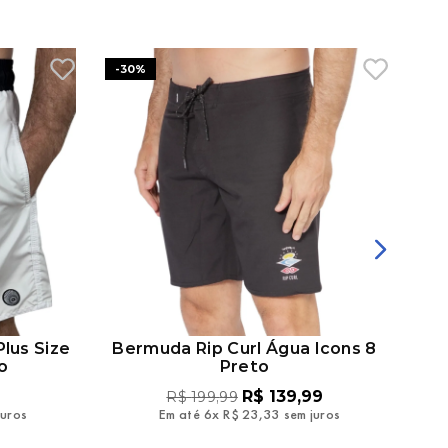
-
30%
Plus Size
Bermuda Rip Curl Água Icons 8
Be
o
Preto
R$
139
,
99
R$
199
,
99
juros
Em até
6
x
R$
23
,
33
sem juros