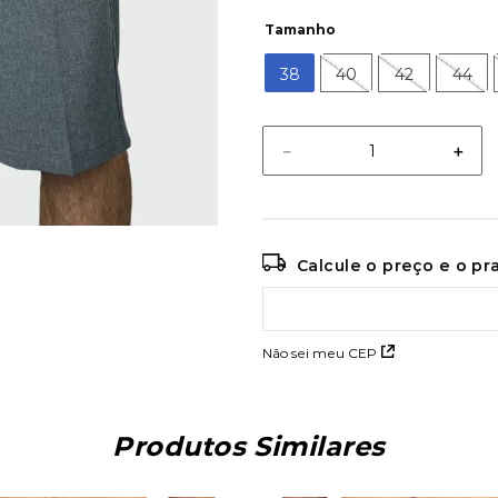
Tamanho
38
40
42
44
－
＋
Calcule o preço e o p
Não sei meu CEP
Produtos Similares