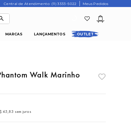
Central de Atendimento: (11) 3333-5022
Meus Pedidos
MARCAS
LANÇAMENTOS
OUTLET
Phantom Walk Marinho
$
45
,
83
sem juros