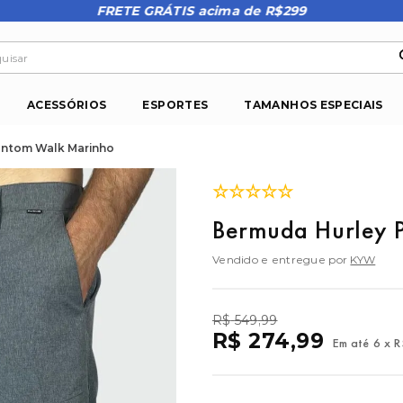
FRETE GRÁTIS acima de R$299
isar
ACESSÓRIOS
ESPORTES
TAMANHOS ESPECIAIS
ntom Walk Marinho
☆
☆
☆
☆
☆
Bermuda Hurley 
Vendido e entregue por
KYW
R$
549
,
99
R$
274
,
99
Em até
6
x
R