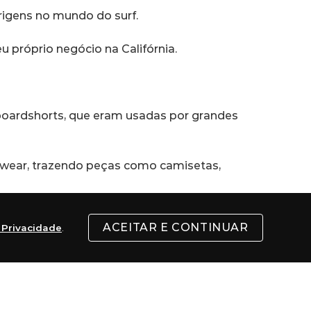
rigens no mundo do surf.
u próprio negócio na Califórnia.
boardshorts, que eram usadas por grandes 
etwear, trazendo peças como camisetas, 
ACEITAR E CONTINUAR
e Privacidade
.
ss, patrocinando atletas e eventos dessas 
 e ajudar comunidades carentes sobre a 