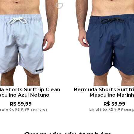
 Shorts Surftrip Clean
Bermuda Shorts Surftr
culino Azul Netuno
Masculino Marin
R$
59
,
99
R$
59
,
99
 até
6
x
R$
9
,
99
sem juros
Em até
6
x
R$
9
,
99
sem j