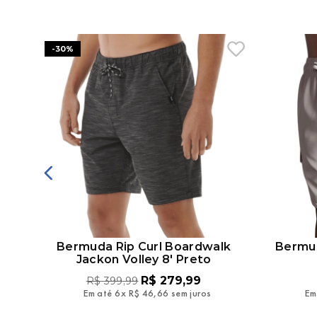
-
30%
onfy
Bermuda Rip Curl Boardwalk
Bermud
Jackon Volley 8' Preto
R$
279
,
99
R$
399
,
99
Em até
6
x
R$
46
,
66
sem juros
Em