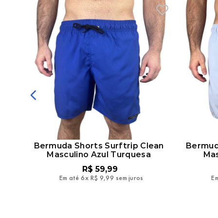
onfy
Bermuda Shorts Surftrip Clean
Bermuda
Masculino Azul Turquesa
Mas
R$
59
,
99
Em até
6
x
R$
9
,
99
sem juros
Em