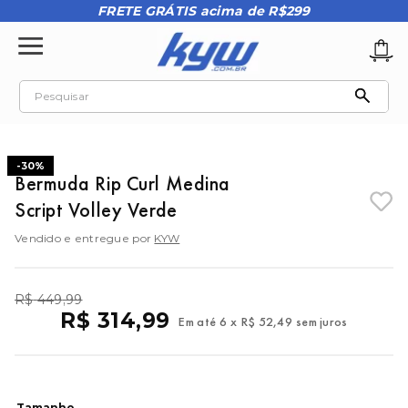
FRETE GRÁTIS acima de R$299
Pesquisar
TERMOS MAIS BUSCADOS
1
º
tênis oakley
-
30%
Bermuda Rip Curl Medina
2
º
oakley
Script Volley Verde
3
º
teeth bomber 3
Vendido e entregue por
KYW
4
º
boné
5
º
kenner
R$
449
,
99
R$
314
,
99
Em até
6
x
R$
52
,
49
sem juros
6
º
tenis
7
º
vans
8
º
regata
Tamanho