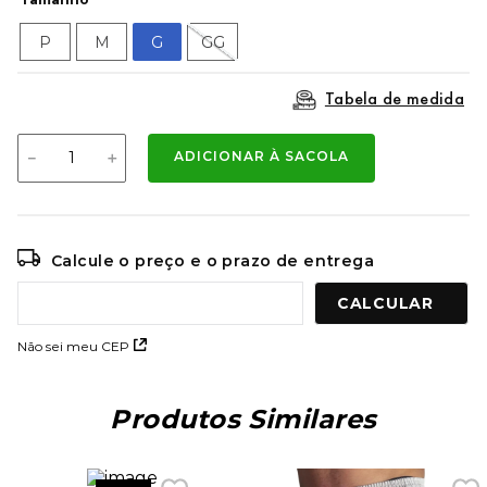
9
º
mochila oakley
P
M
G
GG
10
º
kenner rakka
Tabela de medida
－
＋
ADICIONAR À SACOLA
Calcule o preço e o prazo de entrega
Não sei meu CEP
Produtos Similares