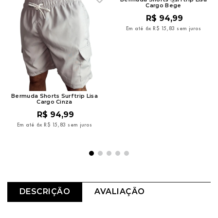
Cargo Bege
R$
94
,
99
Em até
6
x
R$
15
,
83
sem juros
Bermuda Shorts Surftrip Lisa
Cargo Cinza
R$
94
,
99
Em até
6
x
R$
15
,
83
sem juros
DESCRIÇÃO
AVALIAÇÃO