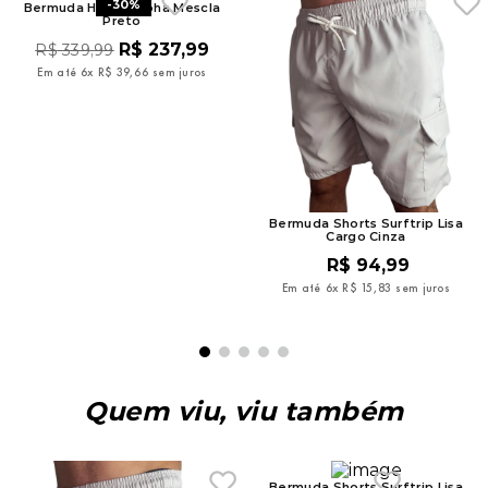
-
30%
Bermuda Hurley Aloha Mescla
Preto
R$
237
,
99
R$
339
,
99
Em até
6
x
R$
39
,
66
sem juros
Bermuda Shorts Surftrip Lisa
Cargo Cinza
R$
94
,
99
Em até
6
x
R$
15
,
83
sem juros
Quem viu, viu também
Bermuda Shorts Surftrip Lisa