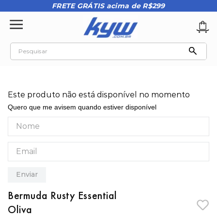
FRETE GRÁTIS acima de R$299
Pesquisar
TERMOS MAIS BUSCADOS
1
º
tênis oakley
Este produto não está disponível no momento
2
º
oakley
Quero que me avisem quando estiver disponível
3
º
teeth bomber 3
4
º
boné
5
º
kenner
6
º
tenis
Enviar
7
º
vans
Bermuda Rusty Essential
8
º
regata
Oliva