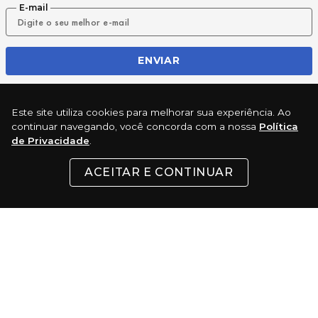
E-mail
ENVIAR
Este site utiliza cookies para melhorar sua experiência. Ao
REDES SOCIAIS
continuar navegando, você concorda com a nossa
Política
de Privacidade
.
ACEITAR E CONTINUAR
INSTITUCIONAL
SUPORTE
CONTATO