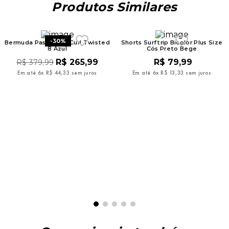
Produtos Similares
-
30%
Bermuda Paseio Rip Curl Twisted
Shorts Surftrip Bicolor Plus Size
8 Azul
Cós Preto Bege
R$
265
,
99
R$
79
,
99
R$
379
,
99
Em até
6
x
R$
44
,
33
sem juros
Em até
6
x
R$
13
,
33
sem juros