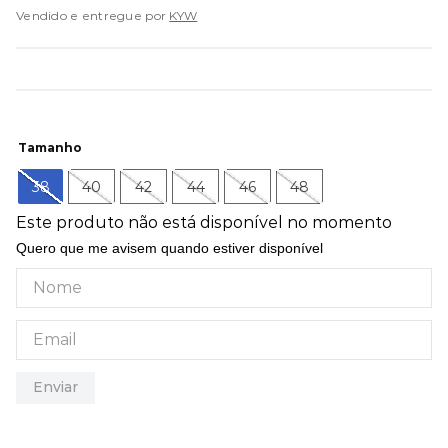
9
º
mochila oakley
Vendido e entregue por
KYW
10
º
moletom
Tamanho
38
40
42
44
46
48
Este produto não está disponível no momento
Quero que me avisem quando estiver disponível
Enviar