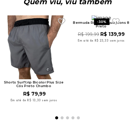
Quem viu, viu também
-
30%
Bermuda Rip Curl Água Icons 8
Preto
R$
139
,
99
R$
199
,
99
Em até
6
x
R$
23
,
33
sem juros
Shorts Surftrip Bicolor Plus Size
Cós Preto Chumbo
R$
79
,
99
Em até
6
x
R$
13
,
33
sem juros