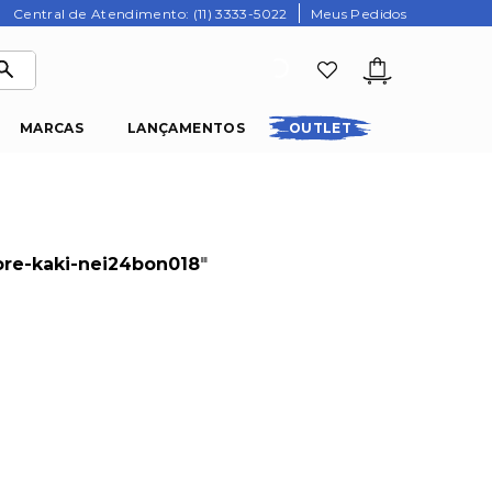
Central de Atendimento: (11) 3333-5022
Meus Pedidos
MARCAS
LANÇAMENTOS
OUTLET
ore-kaki-nei24bon018
"