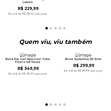
Lakers
R$
269
,
99
R$
229
,
99
Em até
6
x
R$
44
,
99
sem juros
Em até
6
x
R$
38
,
33
sem juros
Quem viu, viu também
Boné Rip Curl Vapocool Tube
Boné Quiksilver 3D Emb
Flexfit SB Verde
R$
299
,
99
R$
349
,
99
Em até
6
x
R$
49
,
99
sem juros
Em até
6
x
R$
58
,
33
sem juros