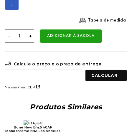
9
º
mochila oakley
U
10
º
moletom
Tabela de medida
－
＋
ADICIONAR À SACOLA
Calcule o preço e o prazo de entrega
Não sei meu CEP
Produtos Similares
Boné New Era 940AF
Boné Quiksilver Gradient Running
Monochrome NBA Los Angeles
Stitch