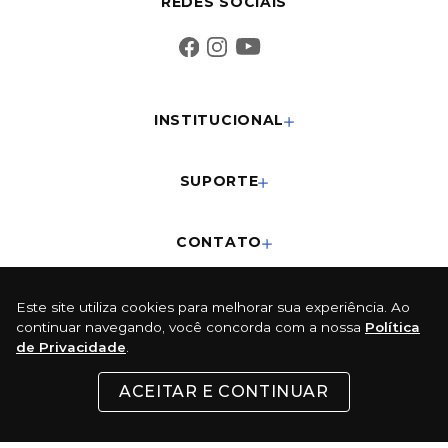
REDES SOCIAIS
INSTITUCIONAL
SUPORTE
CONTATO
Este site utiliza cookies para melhorar sua experiência. Ao
FORMAS DE PAGAMENTO
continuar navegando, você concorda com a nossa
Política
de Privacidade
.
Cartões
ACEITAR E CONTINUAR
Pix