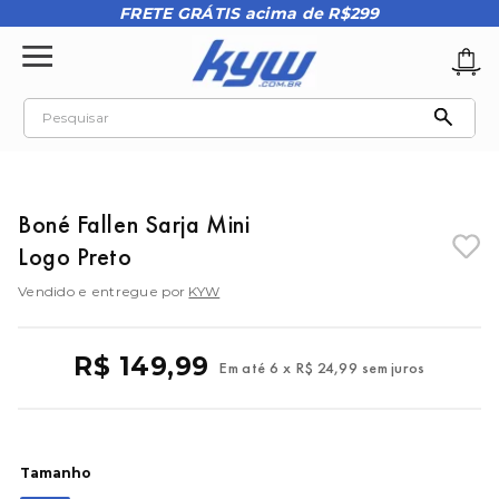
FRETE GRÁTIS acima de R$299
Pesquisar
TERMOS MAIS BUSCADOS
1
º
tênis oakley
Boné Fallen Sarja Mini
2
º
oakley
Logo Preto
3
º
teeth bomber 3
Vendido e entregue por
KYW
4
º
boné
5
º
kenner
R$
149
,
99
Em até
6
x
R$
24
,
99
sem juros
6
º
tenis
7
º
vans
8
º
regata
Tamanho