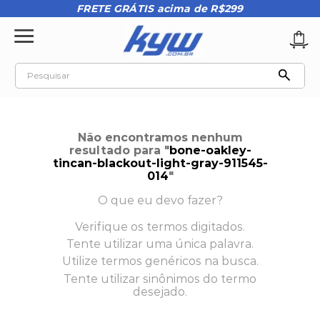
FRETE GRÁTIS acima de R$299
Pesquisar
TERMOS MAIS BUSCADOS
1
º
tênis oakley
Não encontramos nenhum
2
º
oakley
resultado para "
bone-oakley-
tincan-blackout-light-gray-911545-
3
º
teeth bomber 3
014
"
4
º
boné
O que eu devo fazer?
5
º
kenner
Verifique os termos digitados.
Tente utilizar uma única palavra.
6
º
tenis
Utilize termos genéricos na busca.
7
º
vans
Tente utilizar sinônimos do termo
desejado.
8
º
regata
9
º
mochila oakley