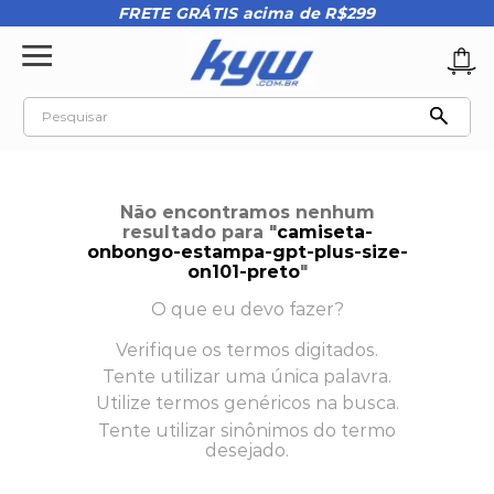
FRETE GRÁTIS acima de R$299
Pesquisar
TERMOS MAIS BUSCADOS
1
º
tênis oakley
Não encontramos nenhum
2
º
oakley
resultado para "
camiseta-
onbongo-estampa-gpt-plus-size-
3
º
teeth bomber 3
on101-preto
"
4
º
kenner
O que eu devo fazer?
5
º
boné
Verifique os termos digitados.
Tente utilizar uma única palavra.
6
º
tenis
Utilize termos genéricos na busca.
7
º
regata
Tente utilizar sinônimos do termo
desejado.
8
º
vans
9
º
bermuda